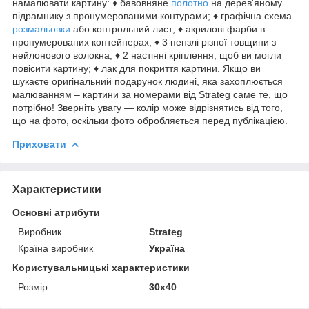
намалювати картину: ♦ бавовняне
полотно
на дерев'яному
підрамнику з пронумерованими контурами; ♦ графічна схема
розмальовки
або контрольний лист; ♦ акрилові фарби в
пронумерованих контейнерах; ♦ 3 пензлі різної товщини з
нейлонового волокна; ♦ 2 настінні кріплення, щоб ви могли
повісити картину; ♦ лак для покриття картини. Якщо ви
шукаєте оригінальний подарунок людині, яка захоплюється
малюванням – картини за номерами від Strateg саме те, що
потрібно! Зверніть увагу — колір може відрізнятись від того,
що на фото, оскільки фото обробляється перед публікацією.
Приховати
Характеристики
Основні атрибути
Виробник
Strateg
Країна виробник
Україна
Користувальницькі характеристики
Розмір
30x40