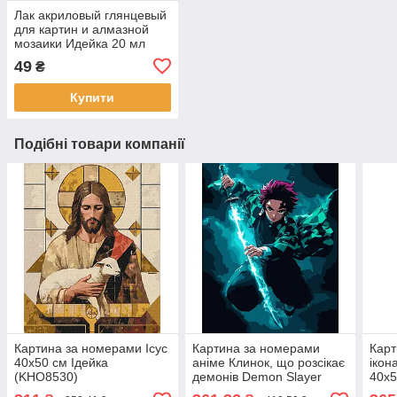
Лак акриловый глянцевый
для картин и алмазной
мозаики Идейка 20 мл
(AL001)
49
₴
Купити
Подібні товари компанії
Картина за номерами Ісус
Картина за номерами
Карт
40х50 см Ідейка
аніме Клинок, що розсікає
ікон
(KHO8530)
демонів Demon Slayer
40x5
30х40 см SANTI (954418)