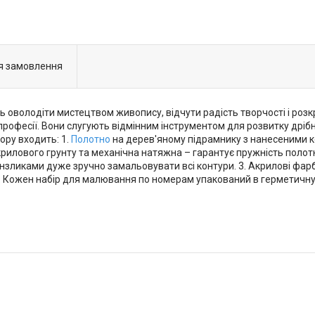
я замовлення
ть оволодіти мистецтвом живопису, відчути радість творчості і розк
професії. Вони слугують відмінним інструментом для розвитку дрібно
ору входить: 1.
Полотно
на дерев'яному підрамнику з нанесеними 
рилового грунту та механічна натяжна – гарантує пружність полотна 
нзликами дуже зручно замальовувати всі контури. 3. Акрилові фарб
ня. Кожен набір для малювання по номерам упакований в герметичну 