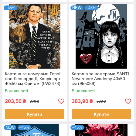
–45%
NEW
–45%
Картина за номерами Герої
Картина за номерами SANTI
кіно Леонардо Ді Капріо арт
Nevermore Academy 40х50
40x50 см Оригамі (LW3478)
см (955059)
В наявності
В наявності
203,50
383,90
₴
₴
370 ₴
698 ₴
Купити
Купити
NEW
–45%
–45%