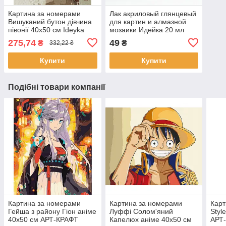
Картина за номерами
Лак акриловый глянцевый
Вишуканий бутон дівчина
для картин и алмазной
півонії 40х50 см Ideyka
мозаики Идейка 20 мл
(KHO8439)
(AL001)
275,74
49
₴
₴
332,22 ₴
Купити
Купити
Подібні товари компанії
Картина за номерами
Картина за номерами
Карт
Гейша з району Гіон аніме
Луффі Солом'яний
Styl
40х50 см АРТ-КРАФТ
Капелюх аніме 40х50 см
АРТ-