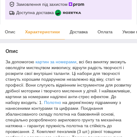
Замовлення під захистом
Доступна доставка
Опис
Характеристики
Доставка
Оплата
Умови 
Опис
За допомогою
картин за номерами
, всі без винятку зможуть
оволодіти мистецтвом живопису, відчути радість творчості і
розкрити свої внутрішні таланти. Ці набори для творчості
стануть хорошим подарунком незалежно від віку, статі чи
професії. Вони слугують відмінним інструментом для розвитку
дрібної моторики і творчого мислення у дітей. І найважливіше,
картини за номерами наділені анти-стрес ефектом. До
набору входить: 1.
Полотно
на дерев'яному підрамнику з
нанесеними контурами та цифрами. Поєднання
збалансованого складу полотна на бавовняній основі,
спеціально розробленого акрилового грунту та механічна
натяжна – гарантує пружність полотна та стійкість до
провисання. 2. Комплект пензликів (3 шт.) різної товщини