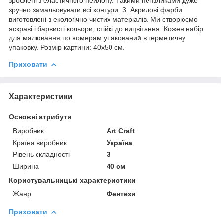
зроблені з еластичного нейлону. Такими пензликами дуже
зручно замальовувати всі контури. 3. Акрилові фарби
виготовлені з екологічно чистих матеріалів. Ми створюємо
яскраві і барвисті кольори, стійкі до вицвітання. Кожен набір
для малювання по номерам упакований в герметичну
упаковку. Розмір картини: 40х50 см.
Приховати
Характеристики
Основні атрибути
Виробник
Art Craft
Країна виробник
Україна
Рівень складності
3
Ширина
40 см
Користувальницькі характеристики
Жанр
Фентези
Приховати