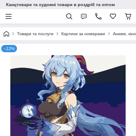
Канцтовари та художні товари в роздріб та оптом
Товари та послуги
Картини за номерами
Аниме, кіно
–12%