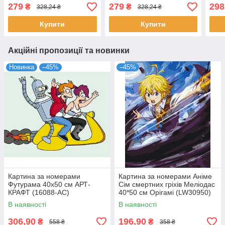
(10329-AC)
АРТ-КРАФТ (16059-AC)
279
279
298
₴
₴
328,24 ₴
328,24 ₴
Купити
Купити
Акційні пропозиції та новинки
Новинка
–45%
–45%
Картина за номерами
Картина за номерами Аніме
Футурама 40х50 см АРТ-
Сім смертних гріхів Меліодас
КРАФТ (16088-AC)
40*50 см Орігамі (LW30950)
В наявності
В наявності
306,90
196,90
₴
₴
558 ₴
358 ₴