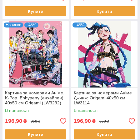
Купити
Купити
Новинка
–45%
–45%
Картина за номерами Аніме.
Картина за номерами Аніме
K-Pop. Enhypenу (енхайпен)
Джинкс Origami 40x50 см
40x50 см Origami (LW3292)
LW3114
В наявності
В наявності
196,90
196,90
₴
₴
358 ₴
358 ₴
Купити
Купити