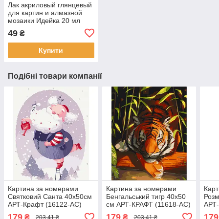
Лак акриловый глянцевый
для картин и алмазной
мозаики Идейка 20 мл
(AL001)
49
₴
Купити
Подібні товари компанії
Картина за номерами
Картина за номерами
Карт
Святковий Санта 40x50см
Бенгальський тигр 40x50
Розм
АРТ-Крафт (16122-AC)
см АРТ-КРАФТ (11618-AC)
АРТ-
179
179
179
₴
₴
203,41 ₴
203,41 ₴