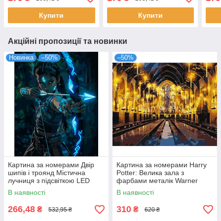
Купити
Купити
Акційні пропозиції та новинки
Новинка
–50%
–50%
Картина за номерами Двір
Картина за номерами Harry
шипів і троянд Містична
Potter: Велика зала з
лучниця з підсвіткою LED
фарбами металік Warner
40x50 см SANTI (956665)
Bros. 40х50 Ідейка
В наявності
В наявності
(KHO5233)
266,48
310
₴
₴
532,95 ₴
620 ₴