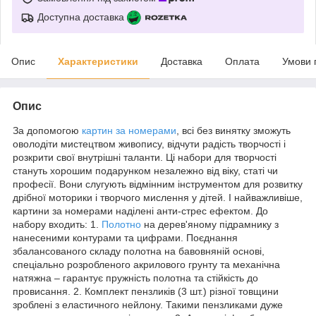
Доступна доставка
Опис
Характеристики
Доставка
Оплата
Умови 
Опис
За допомогою
картин за номерами
, всі без винятку зможуть
оволодіти мистецтвом живопису, відчути радість творчості і
розкрити свої внутрішні таланти. Ці набори для творчості
стануть хорошим подарунком незалежно від віку, статі чи
професії. Вони слугують відмінним інструментом для розвитку
дрібної моторики і творчого мислення у дітей. І найважливіше,
картини за номерами наділені анти-стрес ефектом. До
набору входить: 1.
Полотно
на дерев'яному підрамнику з
нанесеними контурами та цифрами. Поєднання
збалансованого складу полотна на бавовняній основі,
спеціально розробленого акрилового грунту та механічна
натяжна – гарантує пружність полотна та стійкість до
провисання. 2. Комплект пензликів (3 шт.) різної товщини
зроблені з еластичного нейлону. Такими пензликами дуже