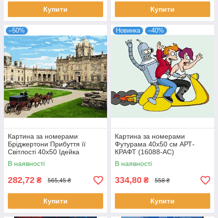
Купити
Купити
–50%
Новинка
–40%
Картина за номерами
Картина за номерами
Бріджертони Прибуття її
Футурама 40х50 см АРТ-
Світлості 40х50 Ідейка
КРАФТ (16088-AC)
(KHO8754)
В наявності
В наявності
282,72
334,80
₴
₴
565,45 ₴
558 ₴
Купити
Купити