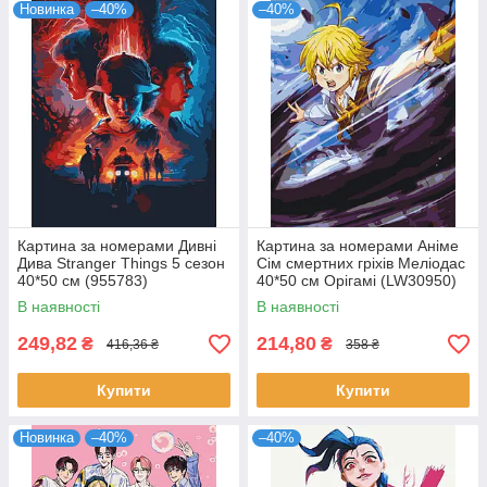
Новинка
–40%
–40%
Картина за номерами Дивні
Картина за номерами Аніме
Дива Stranger Things 5 сезон
Сім смертних гріхів Меліодас
40*50 см (955783)
40*50 см Орігамі (LW30950)
В наявності
В наявності
249,82
214,80
₴
₴
416,36 ₴
358 ₴
Купити
Купити
Новинка
–40%
–40%