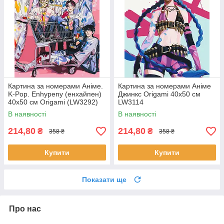
Картина за номерами Аніме.
Картина за номерами Аніме
K-Pop. Enhypenу (енхайпен)
Джинкс Origami 40x50 см
40x50 см Origami (LW3292)
LW3114
В наявності
В наявності
214,80
214,80
₴
₴
358 ₴
358 ₴
Купити
Купити
Показати ще
Про нас