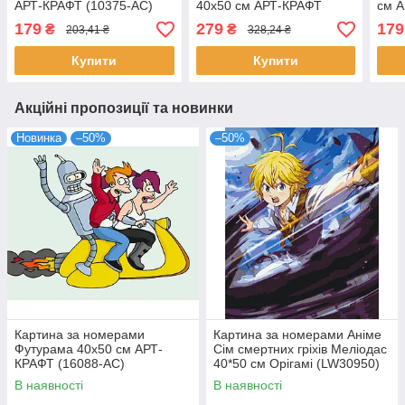
АРТ-КРАФТ (10375-AC)
40х50 см АРТ-КРАФТ
см А
(10329-AC)
179
279
179
₴
₴
203,41 ₴
328,24 ₴
Купити
Купити
Акційні пропозиції та новинки
Новинка
–50%
–50%
Картина за номерами
Картина за номерами Аніме
Футурама 40х50 см АРТ-
Сім смертних гріхів Меліодас
КРАФТ (16088-AC)
40*50 см Орігамі (LW30950)
В наявності
В наявності