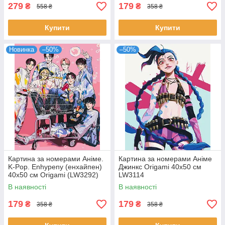
279
179
₴
₴
558 ₴
358 ₴
Купити
Купити
Новинка
–50%
–50%
Картина за номерами Аніме.
Картина за номерами Аніме
K-Pop. Enhypenу (енхайпен)
Джинкс Origami 40x50 см
40x50 см Origami (LW3292)
LW3114
В наявності
В наявності
179
179
₴
₴
358 ₴
358 ₴