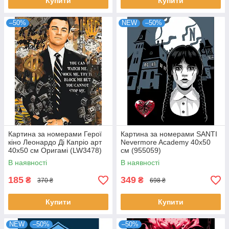
Купити
Купити
–50%
NEW
–50%
Картина за номерами Герої
Картина за номерами SANTI
кіно Леонардо Ді Капріо арт
Nevermore Academy 40х50
40x50 см Оригамі (LW3478)
см (955059)
В наявності
В наявності
185
349
₴
₴
370 ₴
698 ₴
Купити
Купити
NEW
–50%
–50%