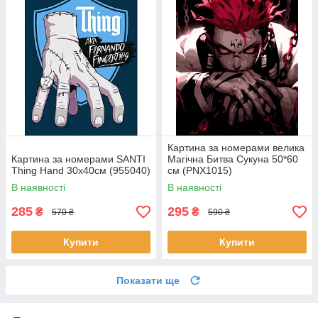
Картина за номерами велика
Картина за номерами SANTI
Магічна Битва Сукуна 50*60
Thing Hand 30х40см (955040)
см (PNX1015)
В наявності
В наявності
285
295
₴
₴
570 ₴
590 ₴
Купити
Купити
Показати ще