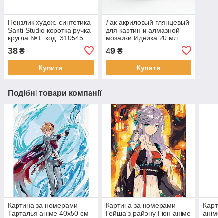
Пензлик худож. синтетика
Лак акриловый глянцевый
Santi Studio коротка ручка
для картин и алмазной
кругла №1. код: 310545
мозаики Идейка 20 мл
(AL001)
38
49
₴
₴
Купити
Купити
Подібні товари компанії
Картина за номерами
Картина за номерами
Карт
Тарталья аніме 40х50 см
Гейша з району Гіон аніме
анім