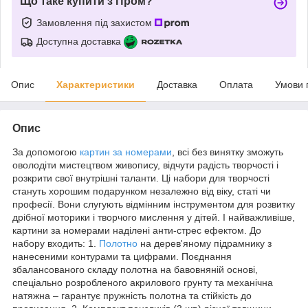
Що таке купити з Пром?
Замовлення під захистом
Доступна доставка
Опис
Характеристики
Доставка
Оплата
Умови 
Опис
За допомогою
картин за номерами
, всі без винятку зможуть
оволодіти мистецтвом живопису, відчути радість творчості і
розкрити свої внутрішні таланти. Ці набори для творчості
стануть хорошим подарунком незалежно від віку, статі чи
професії. Вони слугують відмінним інструментом для розвитку
дрібної моторики і творчого мислення у дітей. І найважливіше,
картини за номерами наділені анти-стрес ефектом. До
набору входить: 1.
Полотно
на дерев'яному підрамнику з
нанесеними контурами та цифрами. Поєднання
збалансованого складу полотна на бавовняній основі,
спеціально розробленого акрилового грунту та механічна
натяжна – гарантує пружність полотна та стійкість до