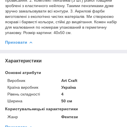
провисання. 2. Комплект пензликів (3 шт.) різної товщини
зроблені з еластичного нейлону. Такими пензликами дуже
зручно замальовувати всі контури. 3. Акрилові фарби
виготовлені з екологічно чистих матеріалів. Ми створюємо
яскраві і барвисті кольори, стійкі до вицвітання. Кожен набір
для малювання по номерам упакований в герметичну
упаковку. Розмір картини: 40х50 см.
Приховати
Характеристики
Основні атрибути
Виробник
Art Craft
Країна виробник
Україна
Рівень складності
4
Ширина
50 см
Користувальницькі характеристики
Жанр
Фентези
Приховати