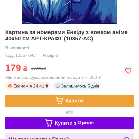
Картина за номерами Енкіду з вовком аніме
40х50 см АРТ-КРАФТ (10357-AC)
В наявності
Код: 10357-AC
Роздріб
179
₴
203,41 ₴
Мінімальна сума замовлення на сайті — 200 ₴
Економія
24.41 ₴
Залишилось
5 днів
Купити
або
Купити з