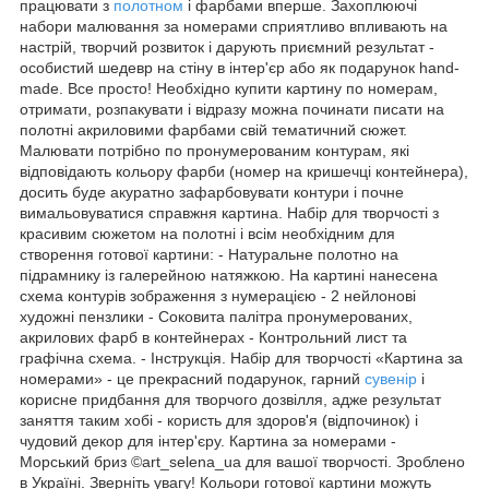
працювати з
полотном
і фарбами вперше. Захоплюючі
набори малювання за номерами сприятливо впливають на
настрій, творчий розвиток і дарують приємний результат -
особистий шедевр на стіну в інтер'єр або як подарунок hand-
made. Все просто! Необхідно купити картину по номерам,
отримати, розпакувати і відразу можна починати писати на
полотні акриловими фарбами свій тематичний сюжет.
Малювати потрібно по пронумерованим контурам, які
відповідають кольору фарби (номер на кришечці контейнера),
досить буде акуратно зафарбовувати контури і почне
вимальовуватися справжня картина. Набір для творчості з
красивим сюжетом на полотні і всім необхідним для
створення готової картини: - Натуральне полотно на
підрамнику із галерейною натяжкою. На картині нанесена
схема контурів зображення з нумерацією - 2 нейлонові
художні пензлики - Соковита палітра пронумерованих,
акрилових фарб в контейнерах - Контрольний лист та
графічна схема. - Інструкція. Набір для творчості «Картина за
номерами» - це прекрасний подарунок, гарний
сувенір
і
корисне придбання для творчого дозвілля, адже результат
заняття таким хобі - користь для здоров'я (відпочинок) і
чудовий декор для інтер'єру. Картина за номерами -
Морський бриз ©art_selena_ua для вашої творчості. Зроблено
в Україні. Зверніть увагу! Кольори готової картини можуть