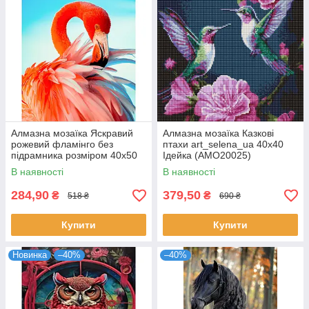
Алмазна мозаїка Яскравий
Алмазна мозаїка Казкові
рожевий фламінго без
птахи art_selena_ua 40х40
підрамника розміром 40х50
Ідейка (AMO20025)
см Strateg (JSFH85873)
В наявності
В наявності
284,90
379,50
₴
₴
518 ₴
690 ₴
Купити
Купити
Новинка
–40%
–40%