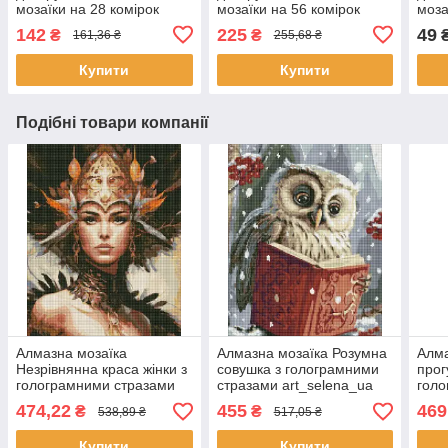
мозаїки на 28 комірок
мозаїки на 56 комірок
моза
Santi (743039)
Santi (743040)
(AL0
142
225
49
₴
₴
161,36 ₴
255,68 ₴
Купити
Купити
Подібні товари компанії
Алмазна мозаїка
Алмазна мозаїка Розумна
Алма
Незрівнянна краса жінки з
совушка з голограмними
прог
голограмними стразами
стразами art_selena_ua
голо
(AB) 40х50 Ідейка
40х50 Ідейка (AMO7816)
art_
474,22
455
469
₴
₴
538,89 ₴
517,05 ₴
(AMO7699)
Ідей
Купити
Купити