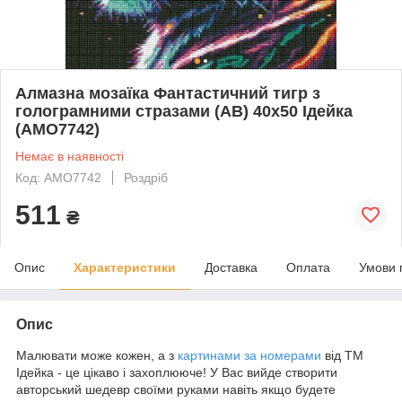
Алмазна мозаїка Фантастичний тигр з
голограмними стразами (AB) 40х50 Ідейка
(AMO7742)
Немає в наявності
Код: AMO7742
Роздріб
511
₴
Опис
Характеристики
Доставка
Оплата
Умови 
Опис
Малювати може кожен, а з
картинами за номерами
від ТМ
Ідейка - це цікаво і захоплююче! У Вас вийде створити
авторський шедевр своїми руками навіть якщо будете