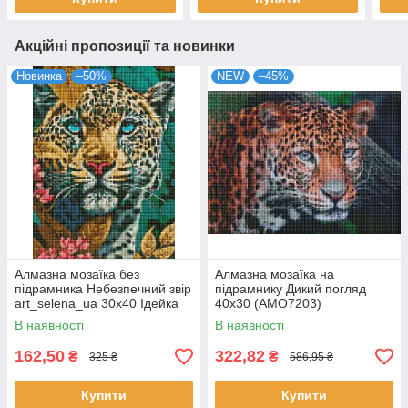
Акційні пропозиції та новинки
Новинка
–50%
NEW
–45%
Алмазна мозаїка без
Алмазна мозаїка на
підрамника Небезпечний звір
підрамнику Дикий погляд
art_selena_ua 30х40 Ідейка
40х30 (AMO7203)
(AMC7798)
В наявності
В наявності
162,50
322,82
₴
₴
325 ₴
586,95 ₴
Купити
Купити