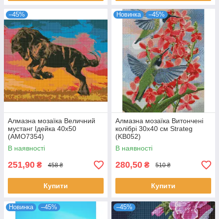
–45%
Новинка
–45%
Алмазна мозаїка Величний
Алмазна мозаїка Витончені
мустанг Ідейка 40х50
колібрі 30х40 см Strateg
(AMO7354)
(KB052)
В наявності
В наявності
251,90
280,50
₴
₴
458 ₴
510 ₴
Купити
Купити
Новинка
–45%
–45%