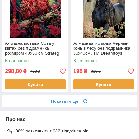
Алмазна мозаїка Сова у
Алмазная мозаика Черный
квітах без підрамника
конь в лесу без подрамника,
розміром 40х50 см Strateg
30x40см, ТМ Dreamtoys
(JSFH85881)
(S30036)
В наявності
В наявності
298,80
198
₴
₴
498 ₴
330 ₴
Купити
Купити
Показати ще
Про нас
98% позитивних з 682 відгуків за рік