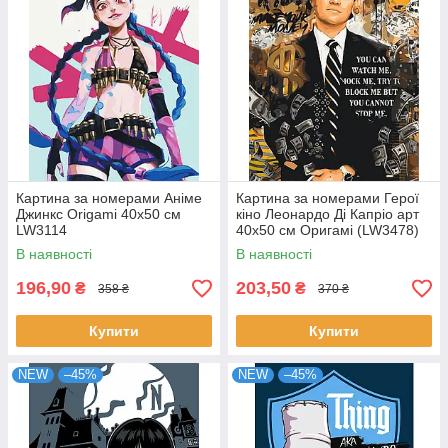
Картина за номерами Аніме
Картина за номерами Герої
Джинкс Origami 40x50 см
кіно Леонардо Ді Капріо арт
LW3114
40x50 см Оригамі (LW3478)
В наявності
В наявності
196,90
203,50
₴
₴
358 ₴
370 ₴
Купити
Купити
NEW
–45%
NEW
–45%