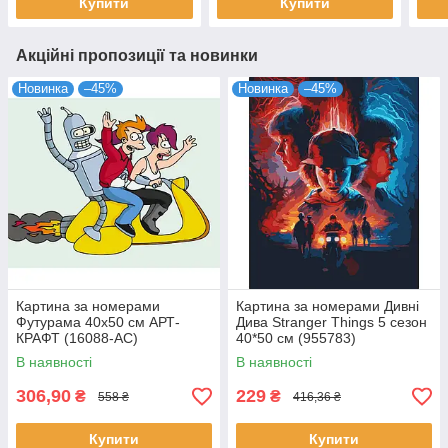
Купити
Купити
Акційні пропозиції та новинки
Новинка
–45%
Новинка
–45%
Картина за номерами
Картина за номерами Дивні
Футурама 40х50 см АРТ-
Дива Stranger Things 5 сезон
КРАФТ (16088-AC)
40*50 см (955783)
В наявності
В наявності
306,90
229
₴
₴
558 ₴
416,36 ₴
Купити
Купити