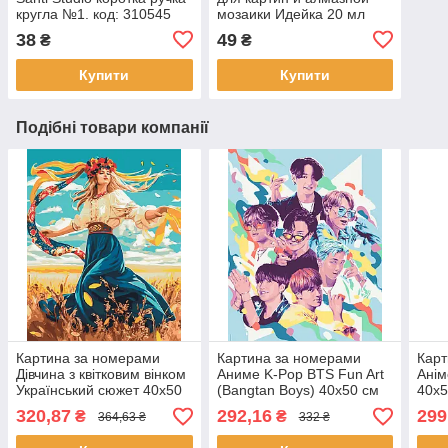
кругла №1. код: 310545
мозаики Идейка 20 мл
(AL001)
38
49
₴
₴
Купити
Купити
Подібні товари компанії
Картина за номерами
Картина за номерами
Карт
Дівчина з квітковим вінком
Аниме K-Pop BTS Fun Art
Анім
Український сюжет 40x50
(Bangtan Boys) 40x50 см
40x5
см Оригамі (LW31950)
Origami (LW3288)
3203
320,87
292,16
299
₴
₴
364,63 ₴
332 ₴