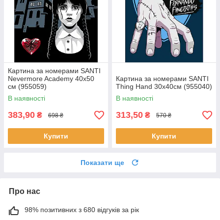
Картина за номерами SANTI
Nevermore Academy 40х50
Картина за номерами SANTI
см (955059)
Thing Hand 30х40см (955040)
В наявності
В наявності
383,90
313,50
₴
₴
698 ₴
570 ₴
Купити
Купити
Показати ще
Про нас
98% позитивних з 680 відгуків за рік