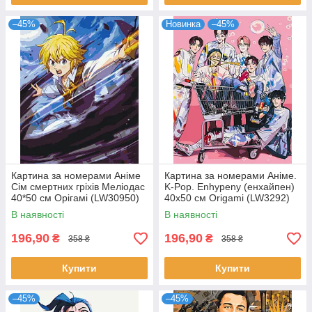
–45%
Новинка
–45%
Картина за номерами Аніме
Картина за номерами Аніме.
Сім смертних гріхів Меліодас
K-Pop. Enhypenу (енхайпен)
40*50 см Орігамі (LW30950)
40x50 см Origami (LW3292)
В наявності
В наявності
196,90
196,90
₴
₴
358 ₴
358 ₴
Купити
Купити
–45%
–45%