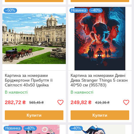
–50%
Новинка
–40%
Картина за номерами
Картина за номерами Дивні
Бріджертони Прибуття її
Дива Stranger Things 5 сезон
Світлості 40х50 Ідейка
40*50 см (955783)
(KHO8754)
В наявності
В наявності
282,72
249,82
₴
₴
565,45 ₴
416,36 ₴
Купити
Купити
Новинка
–40%
–40%