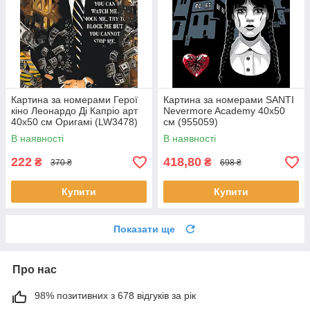
Картина за номерами Герої
Картина за номерами SANTI
кіно Леонардо Ді Капріо арт
Nevermore Academy 40х50
40x50 см Оригамі (LW3478)
см (955059)
В наявності
В наявності
222
418,80
₴
₴
370 ₴
698 ₴
Купити
Купити
Показати ще
Про нас
98% позитивних з 678 відгуків за рік