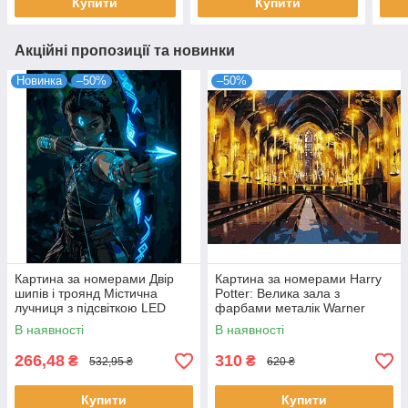
Купити
Купити
Акційні пропозиції та новинки
Новинка
–50%
–50%
Картина за номерами Двір
Картина за номерами Harry
шипів і троянд Містична
Potter: Велика зала з
лучниця з підсвіткою LED
фарбами металік Warner
40x50 см SANTI (956665)
Bros. 40х50 Ідейка
В наявності
В наявності
(KHO5233)
266,48
310
₴
₴
532,95 ₴
620 ₴
Купити
Купити