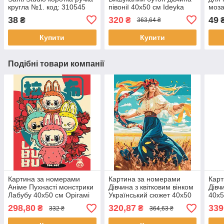
кругла №1. код: 310545
півонії 40х50 см Ideyka
моза
(KHO8439)
(AL0
38
320
49
₴
₴
363,64 ₴
Купити
Купити
Подібні товари компанії
Картина за номерами
Картина за номерами
Карт
Аніме Пухнасті монстрики
Дівчина з квітковим вінком
Дівч
Лабубу 40x50 см Орігамі
Український сюжет 40x50
40x5
(LW3502)
см Оригамі (LW31950)
(LW
298,80
320,87
339
₴
₴
332 ₴
364,63 ₴