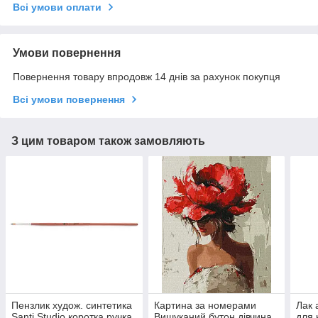
Всі умови оплати
Умови повернення
Повернення товару впродовж 14 днів за рахунок покупця
Всі умови повернення
З цим товаром також замовляють
Пензлик худож. синтетика
Картина за номерами
Лак 
Santi Studio коротка ручка
Вишуканий бутон дівчина
для 