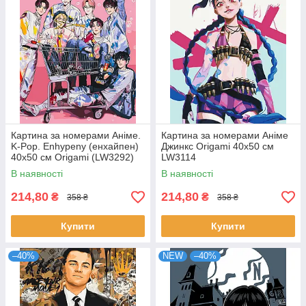
Картина за номерами Аніме.
Картина за номерами Аніме
K-Pop. Enhypenу (енхайпен)
Джинкс Origami 40x50 см
40x50 см Origami (LW3292)
LW3114
В наявності
В наявності
214,80
214,80
₴
₴
358 ₴
358 ₴
Купити
Купити
–40%
NEW
–40%