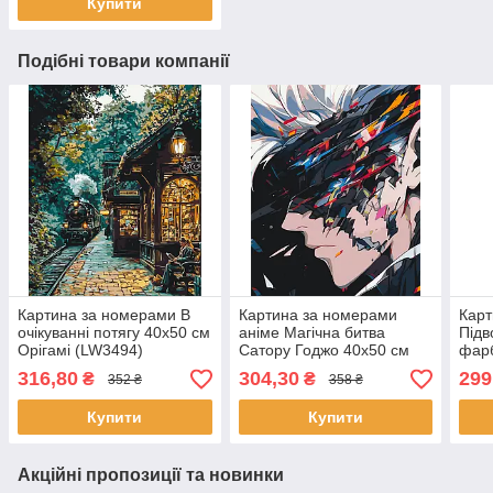
Купити
Подібні товари компанії
Картина за номерами В
Картина за номерами
Карт
очікуванні потягу 40x50 см
аніме Магічна битва
Підв
Орігамі (LW3494)
Сатору Годжо 40x50 см
фарб
Орігамі LW30790
см О
316,80
304,30
299
₴
₴
352 ₴
358 ₴
Купити
Купити
Акційні пропозиції та новинки