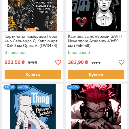
Картина за номерами Герої
Картина за номерами SANTI
кіно Леонардо Ді Капріо арт
Nevermore Academy 40х50
40x50 см Оригамі (LW3478)
см (955059)
В наявності
В наявності
203,50
383,90
₴
₴
370 ₴
698 ₴
Купити
Купити
NEW
–45%
–45%