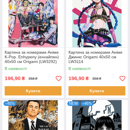
Картина за номерами Аніме.
Картина за номерами Аніме
K-Pop. Enhypenу (енхайпен)
Джинкс Origami 40x50 см
40x50 см Origami (LW3292)
LW3114
В наявності
В наявності
196,90
196,90
₴
₴
358 ₴
358 ₴
Купити
Купити
–45%
NEW
–45%