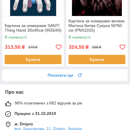
Картина за номерами велика
Картина за номерами SANTI
Магічна Битва Сукуна 50*60
Thing Hand 30х40см (955040)
см (PNX1015)
В наявності
В наявності
313,50
324,50
₴
₴
570 ₴
590 ₴
Купити
Купити
Показати ще
Про нас
98% позитивних з 682 відгуків за рік
Працює з 31.10.2019
м. Dnipro
вул. Каштанова, 11, Dnipro, Україна