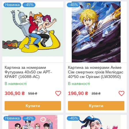
Новинка
–45%
–45%
Картина за номерами
Картина за номерами Аніме
Футурама 40х50 см АРТ-
Сім смертних гріхів Меліодас
КРАФТ (16088-AC)
40*50 см Орігамі (LW30950)
В наявності
В наявності
306,90
196,90
₴
₴
558 ₴
358 ₴
Купити
Купити
Новинка
–45%
–45%