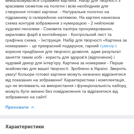
вимальовуватися справжня картина. Набір для творчості з
красивим сюжетом на полотні і всім необхідним для
створення готової картини: - Натуральне полотно на
підрамнику із галерейною натяжкою. На картині нанесена
схема контурів зображення з нумерацією - 2 нейлонові
художні пензлики - Соковита палітра пронумерованих,
акрилових фарб в контейнерах - Контрольний лист та
графічна схема. - Інструкція. Набір для творчості «Картина за
номерами» - це прекрасний подарунок, гарний
сувенір
і
корисне придбання для творчого дозвілля, адже результат
заняття таким хобі - користь для здоров'я (відпочинок) і
чудовий декор для інтер'єру. Картина за номерами - Перше
знайомство для вашої творчості. Зроблено в Україні. Зверніть
увагу! Кольори готової картини можуть незначно відрізнятися
від показаних на зображенні! Характеристики і комплектація,
що не впливають на використання і функціональність набору,
можуть бути змінені без повідомлення та відрізнятися від
зображених на сайті!
Приховати
Характеристики