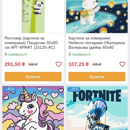
Ростомір (картина за
Картина за номерами
номерами) Пандочки 30х80
Небесні ліхтарики ©Катерина
см АРТ-КРАФТ (15125-AC)
Валерьїва Ідейка 40х40
(KHO4360)
В наявності
В наявності
291,50
107,25
₴
₴
530 ₴
195 ₴
Купити
Купити
–45%
–25%