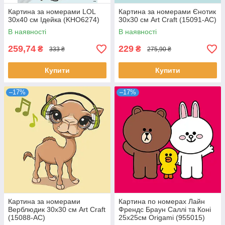
Картина за номерами LOL
Картина за номерами Єнотик
30х40 см Ідейка (KHO6274)
30х30 см Art Craft (15091-AC)
В наявності
В наявності
259,74
229
₴
₴
333 ₴
275,90 ₴
Купити
Купити
–17%
–17%
Картина за номерами
Картина по номерах Лайн
Верблюдик 30х30 см Art Craft
Френдс Браун Саллі та Коні
(15088-AC)
25x25см Origamі (955015)