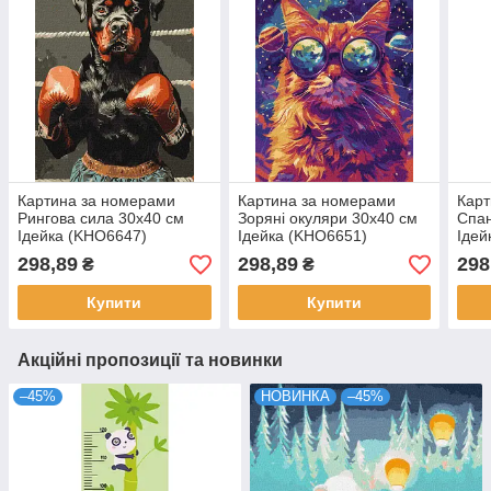
Картина за номерами
Картина за номерами
Карт
Рингова сила 30х40 см
Зоряні окуляри 30х40 см
Спан
Ідейка (KHO6647)
Ідейка (KHO6651)
Ідей
298,89
298,89
298
₴
₴
Купити
Купити
Акційні пропозиції та новинки
–45%
НОВИНКА
–45%