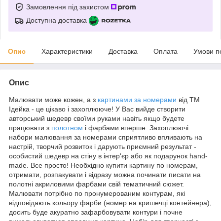
Замовлення під захистом
Доступна доставка
Опис
Характеристики
Доставка
Оплата
Умови п
Опис
Малювати може кожен, а з
картинами за номерами
від ТМ
Ідейка - це цікаво і захоплююче! У Вас вийде створити
авторський шедевр своїми руками навіть якщо будете
працювати з
полотном
і фарбами вперше. Захоплюючі
набори малювання за номерами сприятливо впливають на
настрій, творчий розвиток і дарують приємний результат -
особистий шедевр на стіну в інтер'єр або як подарунок hand-
made. Все просто! Необхідно купити картину по номерам,
отримати, розпакувати і відразу можна починати писати на
полотні акриловими фарбами свій тематичний сюжет.
Малювати потрібно по пронумерованим контурам, які
відповідають кольору фарби (номер на кришечці контейнера),
досить буде акуратно зафарбовувати контури і почне