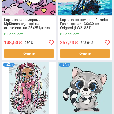
Картина за номерами
Картина по номерах Fortnite.
Мрійлива єдиноріжка
Гра Фортнайт 30x30 см
art_selena_ua 25х25 Ідейка
Origamі (LW21831)
(KHO6295)
В наявності
В наявності
148,50
257,73
₴
₴
270 ₴
343,64 ₴
Купити
Купити
–22%
–17%