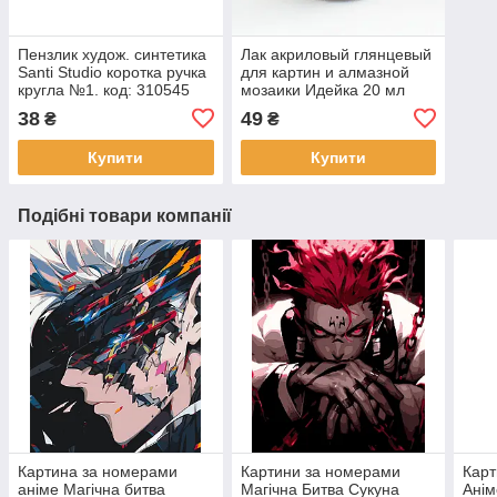
Пензлик худож. синтетика
Лак акриловый глянцевый
Santi Studio коротка ручка
для картин и алмазной
кругла №1. код: 310545
мозаики Идейка 20 мл
(AL001)
38
49
₴
₴
Купити
Купити
Подібні товари компанії
Картина за номерами
Картини за номерами
Карт
аніме Магічна битва
Магічна Битва Сукуна
Анім