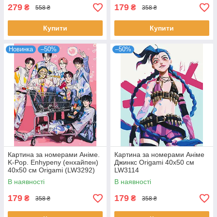
279
179
₴
₴
558 ₴
358 ₴
Купити
Купити
Новинка
–50%
–50%
Картина за номерами Аніме.
Картина за номерами Аніме
K-Pop. Enhypenу (енхайпен)
Джинкс Origami 40x50 см
40x50 см Origami (LW3292)
LW3114
В наявності
В наявності
179
179
₴
₴
358 ₴
358 ₴