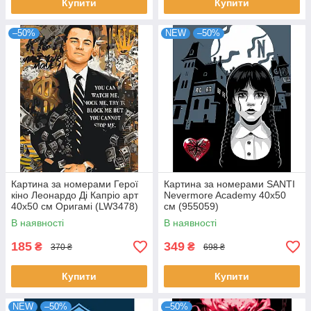
Купити
Купити
–50%
NEW
–50%
Картина за номерами Герої
Картина за номерами SANTI
кіно Леонардо Ді Капріо арт
Nevermore Academy 40х50
40x50 см Оригамі (LW3478)
см (955059)
В наявності
В наявності
185
349
₴
₴
370 ₴
698 ₴
Купити
Купити
NEW
–50%
–50%