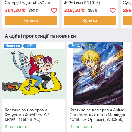
Сатору Годжо 40x50 см
40*50 см (PN1015)
Сугу
Орігамі LW30790
LW 
304,30
319,50
299
₴
₴
358 ₴
355 ₴
Купити
Купити
Акційні пропозиції та новинки
Новинка
–50%
–50%
Картина за номерами
Картина за номерами Аніме
Футурама 40х50 см АРТ-
Сім смертних гріхів Меліодас
КРАФТ (16088-AC)
40*50 см Орігамі (LW30950)
В наявності
В наявності