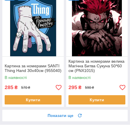
Картина за номерами велика
Картина за номерами SANTI
Магічна Битва Сукуна 50*60
Thing Hand 30х40см (955040)
см (PNX1015)
В наявності
В наявності
285
295
₴
₴
570 ₴
590 ₴
Купити
Купити
Показати ще