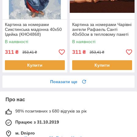
Картина за номерами
Картина за номерами Чарівні
Сикстинська мадонна 40х50
ангели Рафаель Санті
Ідейка (KHO4868)
40х50см в тепловому пакеті
TM Ідейка Україна
В наявності
В наявності
(KHO4829)
311
311
₴
₴
353,41 ₴
353,41 ₴
Купити
Купити
Показати ще
Про нас
98% позитивних з 680 відгуків за рік
Працює з 31.10.2019
м. Dnipro