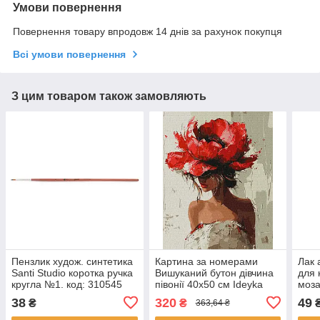
Умови повернення
Повернення товару впродовж 14 днів за рахунок покупця
Всі умови повернення
З цим товаром також замовляють
Пензлик худож. синтетика
Картина за номерами
Лак 
Santi Studio коротка ручка
Вишуканий бутон дівчина
для 
кругла №1. код: 310545
півонії 40х50 см Ideyka
моза
(KHO8439)
(AL0
38
320
49
₴
₴
363,64 ₴