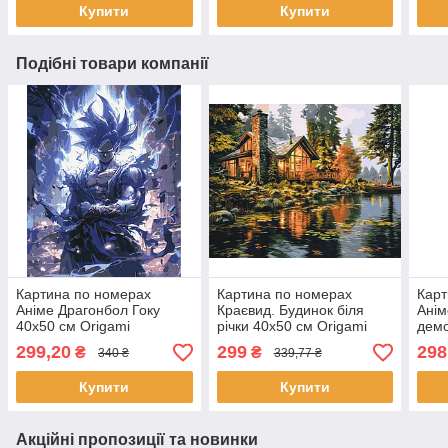
Купити
Купити
Подібні товари компанії
Картина по номерах
Картина по номерах
Карт
Аніме Драгонбол Гоку
Краєвид. Будинок біля
Анім
40x50 см Origamі
річки 40x50 см Origamі
демо
(LW31420)
(LW31710)
40x5
299,20
299
298
₴
₴
340 ₴
339,77 ₴
(LW
Купити
Купити
Акційні пропозиції та новинки