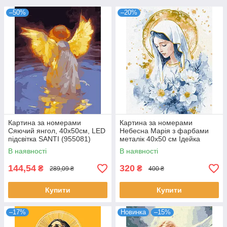
–50%
–20%
Картина за номерами
Картина за номерами
Сяючий янгол, 40x50см, LED
Небесна Марія з фарбами
підсвітка SANTI (955081)
металік 40х50 см Ідейка
(KHO2572)
В наявності
В наявності
144,54
320
₴
₴
289,09 ₴
400 ₴
Купити
Купити
–17%
Новинка
–15%