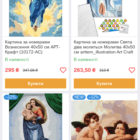
Картина за номерами
Картина за номерами Свята
Вознесення 40х50 см АРТ-
діва молиться Молитва 40х50
Крафт (10172-AC)
см arttem_illustration Art Craft
(10192-AC)
В наявності
В наявності
295
263,50
₴
₴
347,06 ₴
310 ₴
Купити
Купити
–12%
NEW
–12%