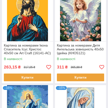
Картина за номерами Ікона
Картина за номерами Дитя
Спаситель Ісус Христос
Ангельська зовнішність 40x50
40х50 см Art Craft (16141-AC)
Ідейка (KHO5121)
В наявності
В наявності
263,15
311
₴
₴
317,05 ₴
365,88 ₴
Купити
Купити
–15%
–15%