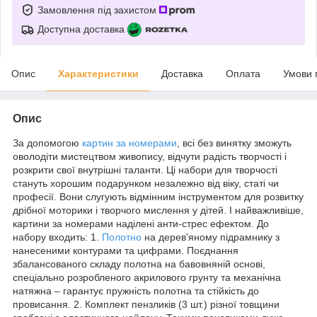
Замовлення під захистом
Доступна доставка
Опис
Характеристики
Доставка
Оплата
Умови 
Опис
За допомогою
картин за номерами
, всі без винятку зможуть
оволодіти мистецтвом живопису, відчути радість творчості і
розкрити свої внутрішні таланти. Ці набори для творчості
стануть хорошим подарунком незалежно від віку, статі чи
професії. Вони слугують відмінним інструментом для розвитку
дрібної моторики і творчого мислення у дітей. І найважливіше,
картини за номерами наділені анти-стрес ефектом. До
набору входить: 1.
Полотно
на дерев'яному підрамнику з
нанесеними контурами та цифрами. Поєднання
збалансованого складу полотна на бавовняній основі,
спеціально розробленого акрилового грунту та механічна
натяжна – гарантує пружність полотна та стійкість до
провисання. 2. Комплект пензликів (3 шт.) різної товщини