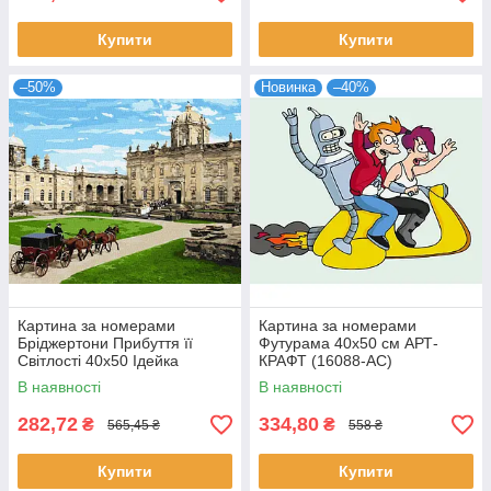
Купити
Купити
–50%
Новинка
–40%
Картина за номерами
Картина за номерами
Бріджертони Прибуття її
Футурама 40х50 см АРТ-
Світлості 40х50 Ідейка
КРАФТ (16088-AC)
(KHO8754)
В наявності
В наявності
282,72
334,80
₴
₴
565,45 ₴
558 ₴
Купити
Купити