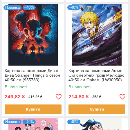
Новинка
–40%
–40%
Картина за номерами Дивні
Картина за номерами Аніме
Дива Stranger Things 5 сезон
Сім смертних гріхів Меліодас
40*50 см (955783)
40*50 см Орігамі (LW30950)
В наявності
В наявності
249,82
214,80
₴
₴
416,36 ₴
358 ₴
Купити
Купити
Новинка
–40%
–40%