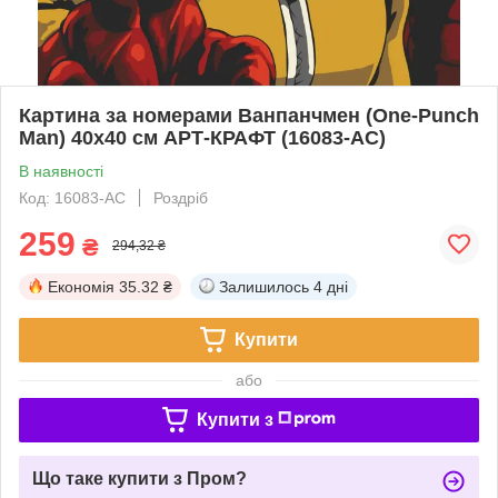
Картина за номерами Ванпанчмен (One-Punch
Man) 40х40 см АРТ-КРАФТ (16083-AC)
В наявності
Код: 16083-AC
Роздріб
259
₴
294,32 ₴
Економія
35.32 ₴
Залишилось
4 дні
Купити
або
Купити з
Що таке купити з Пром?