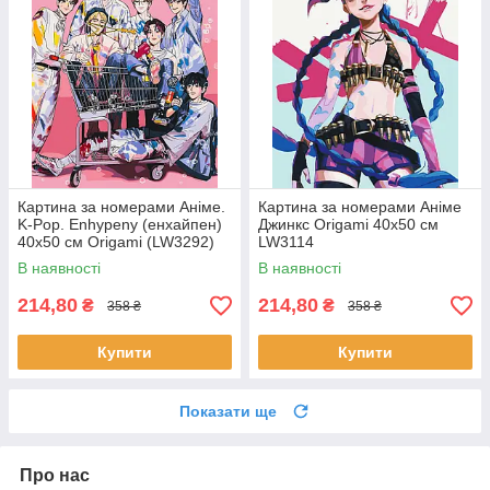
Картина за номерами Аніме.
Картина за номерами Аніме
K-Pop. Enhypenу (енхайпен)
Джинкс Origami 40x50 см
40x50 см Origami (LW3292)
LW3114
В наявності
В наявності
214,80
214,80
₴
₴
358 ₴
358 ₴
Купити
Купити
Показати ще
Про нас