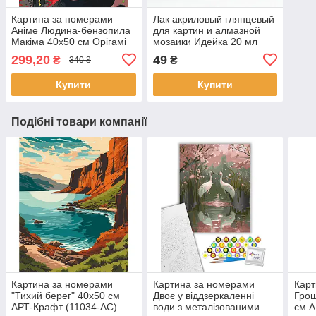
Картина за номерами
Лак акриловый глянцевый
Аніме Людина-бензопила
для картин и алмазной
Макіма 40x50 см Орігамі
мозаики Идейка 20 мл
LW32190
(AL001)
299,20
49
₴
₴
340 ₴
Купити
Купити
Подібні товари компанії
Картина за номерами
Картина за номерами
Карт
"Тихий берег" 40х50 см
Двоє у віддзеркаленні
Грош
АРТ-Крафт (11034-AC)
води з металізованими
см А