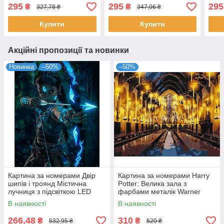
фарбами 40х50 см АРТ-
)
295
295
295
₴
₴
327,78 ₴
347,06 ₴
КРАФТ (11729-AC)
Купити
Купити
Акційні пропозиції та новинки
Новинка
–50%
–50%
Картина за номерами Двір
Картина за номерами Harry
шипів і троянд Містична
Potter: Велика зала з
лучниця з підсвіткою LED
фарбами металік Warner
40x50 см SANTI (956665)
Bros. 40х50 Ідейка
В наявності
В наявності
(KHO5233)
266,48
310
₴
₴
532,95 ₴
620 ₴