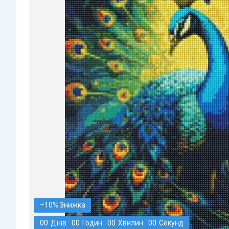
–10%
0
0
Днів
0
0
Годин
0
0
Хвилин
0
0
Секунд