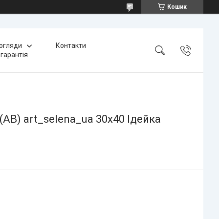
Кошик
 огляди
Контакти
 гарантія
AB) art_selena_ua 30х40 Ідейка