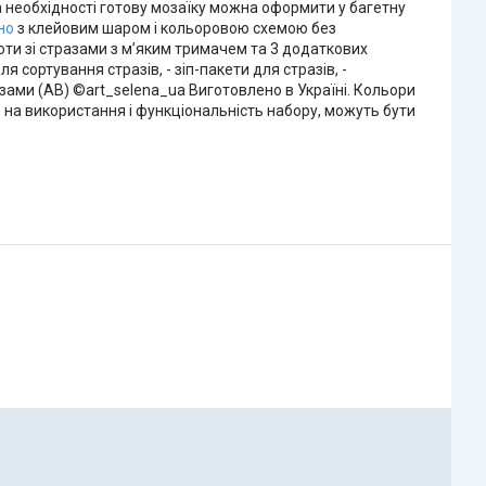
За необхідності готову мозаїку можна оформити у багетну
но
з клейовим шаром і кольоровою схемою без
оти зі стразами з м’яким тримачем та 3 додаткових
ля сортування стразів, - зіп-пакети для стразів, -
ами (AB) ©art_selena_ua Виготовлено в Україні. Кольори
 на використання і функціональність набору, можуть бути