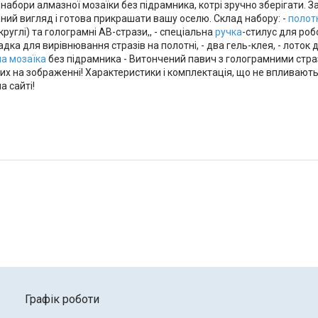
 набори алмазної мозаїки без підрамника, котрі зручно зберігати. 
чений вигляд і готова прикрашати вашу оселю. Склад набору: -
полот
круглі) та голограмні АВ-стрази,, - спеціальна
ручка
-стилус для роб
адка для вирівнювання стразів на полотні, - два гель-клея, - лоток д
а мозаїка
без підрамника - Витончений павич з голограмними страз
них на зображенні! Характеристики і комплектація, що не впливають
а сайті!
Графік роботи