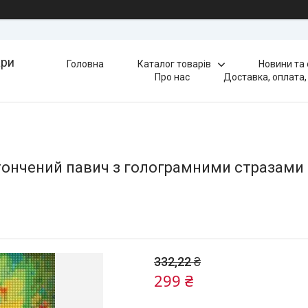
ари
Головна
Каталог товарів
Новини та
Про нас
Доставка, оплата,
ончений павич з голограмними стразами (
332,22 ₴
299 ₴