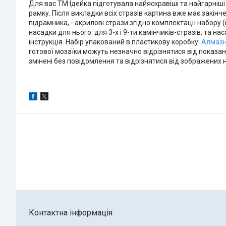
Для вас ТМ Ідейка підготувала найяскравіші та найгарніші
рамку. Після викладки всіх стразів картина вже має закін
підрамника, - акрилові стрази згідно комплектації набору (
насадки для нього: для 3-х і 9-ти камінчиків-стразів, та нас
інструкція. Набір упакований в пластикову коробку.
Алмазн
готової мозаїки можуть незначно відрізнятися від показа
змінені без повідомлення та відрізнятися від зображених н