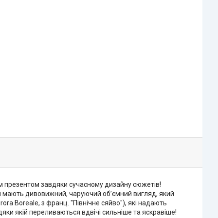
нім презентом завдяки сучасному дизайну сюжетів!
ни мають дивовижний, чаруючий об’ємний вигляд, який
a Boreale, з франц. "Північне сяйво"), які надають
вдяки якій переливаються вдвічі сильніше та яскравіше!