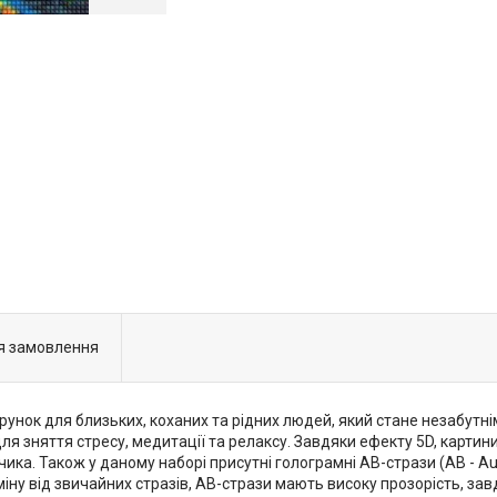
я замовлення
арунок для близьких, коханих та рідних людей, який стане незабут
я зняття стресу, медитації та релаксу. Завдяки ефекту 5D, карти
. Також у даному наборі присутні голограмні АВ-стрази (АВ - Auror
міну від звичайних стразів, АВ-стрази мають високу прозорість, за