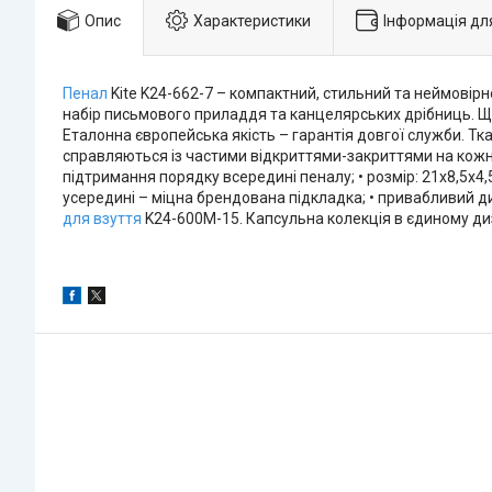
Опис
Характеристики
Інформація дл
Пенал
Kite K24-662-7 – компактний, стильний та неймовірн
набір письмового приладдя та канцелярських дрібниць. Щ
Еталонна європейська якість – гарантія довгої служби. Тка
справляються із частими відкриттями-закриттями на кожном
підтримання порядку всередині пеналу; • розмір: 21х8,5х4,5 
усередині – міцна брендована підкладка; • привабливий д
для взуття
K24-600M-15. Капсульна колекція в єдиному диз