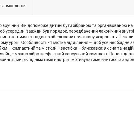
я замовлення
о зручний. Він допоможе дитині бути зібраною та організованою на
об усередині завжди був порядок, передбачений лаконічний внутрі
нина не тьмяніє, надовго зберігаючи початкову яскравість. Пенали 
у уроці. Особливості: • 1 містке відділення – щоб усе необхідне з
см – компактний та місткий; • застібка – блискавка: якісна та надійн
изайн; • можна зібрати ефектний капсульний комплект. Пенал ідеал
айні цілий рік підніматиме настрій і мотивуватиме вчитися із задо