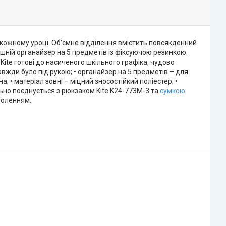
 кожному уроці. Об'ємне відділення вмістить повсякденний
шній органайзер на 5 предметів із фіксуючою резинкою.
Kite готові до насиченого шкільного графіка, чудово
авжди було під рукою; • органайзер на 5 предметів – для
а; • матеріал зовні – міцний зносостійкий поліестер; •
ьно поєднується з рюкзаком Kite K24-773M-3 та
сумкою
воленням.