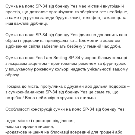
Сумка на пояс SP-34 від бренду Yes має місткий внутрішній
простір, що дозволяє організувати та зберігати все необхідне,
а саме під рукою завжди будуть ключі, телефон, гаманець та
інші важливі дрібниці.
Сумка на пояс SP-34 від бренду Yes ідеально доповнить ваш
образ і підкреслить індивідуальність. Елементи з ефектом
відбивання світла забезпечать безбеку у темний час доби.
Сумка на пояс Yes I am Smiling SP-34 у чорно-білому кольорі
з яскравим акцентом - принтованим ременем та фурнітурою
у вишуканому рожевому кольорі надасть унікальності вашому
образу.
Поїздка до міста, прогулянка с друзями або дальня подорож –
з сумкою-бананкою SP-34 від бренду Yes це саме те, що
потрібно! Вона неймовірно зручна та стильна.
Особливості конструкції сумки на пояс SP-34 від бренду Yes:
-одне містке і просторе відділення;
-містка передня кишеня;
-додаткова кишеня на блискавці всередині для грошей або