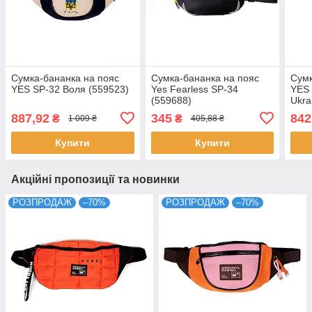
Сумка-бананка на пояс
Сумка-бананка на пояс
Сумк
YES SP-32 Воля (559523)
Yes Fearless SP-34
YES 
(559688)
Ukra
887,92
345
842
₴
₴
1 009 ₴
405,88 ₴
Купити
Купити
Акційні пропозиції та новинки
РОЗПРОДАЖ
–70%
РОЗПРОДАЖ
–70%