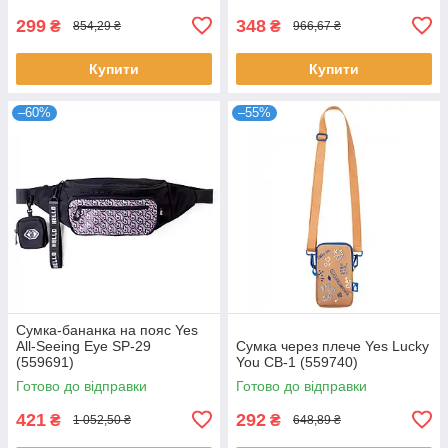
299
348
₴
₴
854,29 ₴
966,67 ₴
Купити
Купити
–60%
–55%
Сумка-бананка на пояс Yes
All-Seeing Eye SP-29
Сумка через плече Yes Lucky
(559691)
You CB-1 (559740)
Готово до відправки
Готово до відправки
421
292
₴
₴
1 052,50 ₴
648,89 ₴