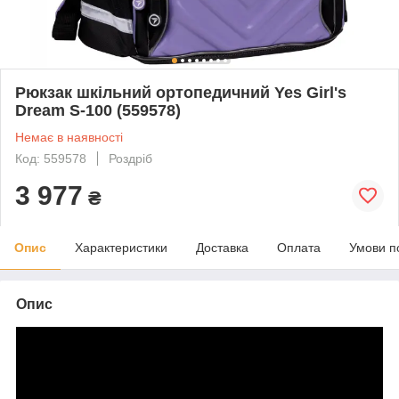
Рюкзак шкільний ортопедичний Yes Girl's
Dream S-100 (559578)
Немає в наявності
Код: 559578
Роздріб
3 977
₴
Опис
Характеристики
Доставка
Оплата
Умови п
Опис