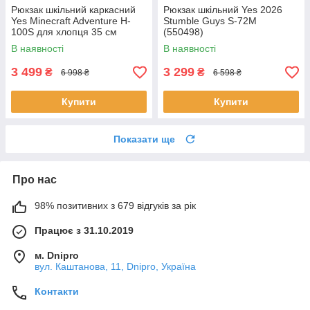
Рюкзак шкільний каркасний
Рюкзак шкільний Yes 2026
Yes Minecraft Adventure H-
Stumble Guys S-72M
100S для хлопця 35 см
(550498)
(550222)
В наявності
В наявності
3 499
3 299
₴
₴
6 998 ₴
6 598 ₴
Купити
Купити
Показати ще
Про нас
98% позитивних з 679 відгуків за рік
Працює з 31.10.2019
м. Dnipro
вул. Каштанова, 11, Dnipro, Україна
Контакти