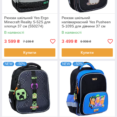
Рюкзак шкільний Yes Ergo
Рюкзак шкільний
Minecraft Reality S-52S для
напівкаркасний Yes Pusheen
хлопця 37 см (550274)
S-109S для дівчини 37 см
(550233)
В наявності
В наявності
3 599
3 499
₴
₴
7 198 ₴
6 998 ₴
Купити
Купити
NEW
–50%
NEW
–50%