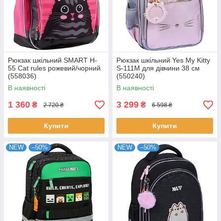
Рюкзак шкільний SMART H-
Рюкзак шкільний Yes My Kitty
55 Cat rules рожевий/чорний
S-111M для дівчини 38 см
(558036)
(550240)
В наявності
В наявності
1 360
3 299
₴
₴
2 720 ₴
6 598 ₴
Купити
Купити
NEW
–50%
NEW
–50%