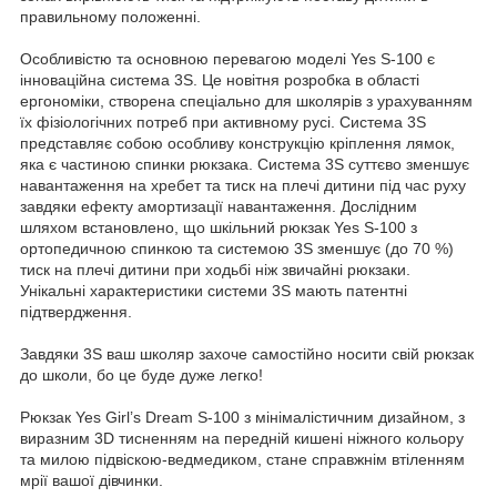
правильному положенні.
Особливістю та основною перевагою моделі Yes S-100 є
інноваційна система 3S. Це новітня розробка в області
ергономіки, створена спеціально для школярів з урахуванням
їх фізіологічних потреб при активному русі. Система 3S
представляє собою особливу конструкцію кріплення лямок,
яка є частиною спинки рюкзака. Система 3S суттєво зменшує
навантаження на хребет та тиск на плечі дитини під час руху
завдяки ефекту амортизації навантаження. Дослідним
шляхом встановлено, що шкільний рюкзак Yes S-100 з
ортопедичною спинкою та системою 3S зменшує (до 70 %)
тиск на плечі дитини при ходьбі ніж звичайні рюкзаки.
Унікальні характеристики системи 3S мають патентні
підтвердження.
Завдяки 3S ваш школяр захоче самостійно носити свій рюкзак
до школи, бо це буде дуже легко!
Рюкзак Yes Girl’s Dream S-100 з мінімалістичним дизайном, з
виразним 3D тисненням на передній кишені ніжного кольору
та милою підвіскою-ведмедиком, стане справжнім втіленням
мрії вашої дівчинки.