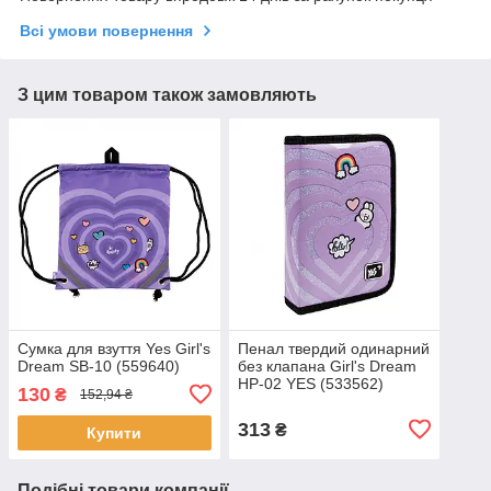
Всі умови повернення
З цим товаром також замовляють
Сумка для взуття Yes Girl's
Пенал твердий одинарний
Dream SB-10 (559640)
без клапана Girl's Dream
HP-02 YES (533562)
130
₴
152,94 ₴
313
₴
Купити
Подібні товари компанії