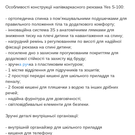
Особливості конструкції напівкаркасного рюкзака Yes S-100:
- ортопедична спинка з пом’якшувальними подушечками для
правильного положення тіла та додаткового комфорту;
- інноваційна система 3S з анатомічними лямками для
зниження тиску на плечі дитини та навантаження на спину;
- нагрудний ремінь з регулюванням по висоті для надійної
фіксації рюкзака на спині дитини;
- посилене дно з захисним прогумованим покриттям для
додаткової стійкості та захисту від бруду;
- зручн
а руч
ка з пластиковим контуром;
- 1 містке відділення для підручників та зошитів;
- 2 просторі передні кишені для шкільного приладдя та
пеналу;
- 2 бокові кишені для пляшечки з водою та інших дрібних
речей;
- надійна фурнітура для довговічності;
- світловідбивальні елементи для безпеки.
Зручні деталі внутрішньої організації:
- внутрішній органайзер для шкільного приладдя
- кишеня для телефону