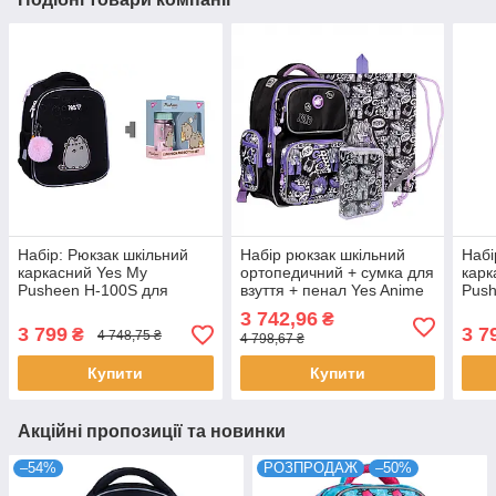
Набір: Рюкзак шкільний
Набір рюкзак шкільний
Набі
каркасний Yes My
ортопедичний + сумка для
карк
Pusheen H-100S для
взуття + пенал Yes Anime
Push
дівчини 35 см + пляшка +
S-101 (559807)
дівч
3 742,96
₴
ланч-бокс YES Pusheen у
сумк
3 799
3 7
₴
4 748,75 ₴
4 798,67 ₴
ПОДАРУНОК (550206П)
Push
Купити
Купити
Акційні пропозиції та новинки
–54%
РОЗПРОДАЖ
–50%