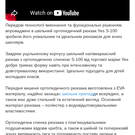
Передові технології виконання та функціональні рішенням
впроваджені в шкільний ортопедичний рюкзак Yes S-100
зробили його унікальним та ідеальним рюкзаком для юних
школярів.
Завдяки ущільненому корпусу шкільний напівкаркасний
рюкзак з ортопедичною спинкою S-100 від торгової марки Yes
добре тримає форму навіть при інтенсивному та
довготривалому використанні. Ідеально підходить для дітей
молодших класів.
Передня кишеня ортопедичного рюкзака виготовлена з EVA
матеріалу, надійно захища
є шкільне прилад
дя всередині, а
також має дуже стильний та естетичний вигляд. Основний
матеріал рюкзака – поліестер з водовідштовхувальними
властивостями.
Ортопедична спинка рюкзака з пом’якшувальними
подушечками вздовж хребта, а також в шийній та поперековій
зонах вирівнюють тиск та підтримують поставу дитини в