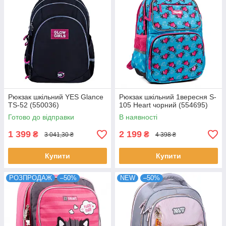
Рюкзак шкільний YES Glance
Рюкзак шкільний 1вересня S-
TS-52 (550036)
105 Heart чорний (554695)
Готово до відправки
В наявності
1 399
2 199
₴
₴
3 041,30 ₴
4 398 ₴
Купити
Купити
РОЗПРОДАЖ
–50%
NEW
–50%