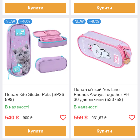
Купити
Купити
NEW
–40%
NEW
–40%
Пенал м‘який Yes Line
Пенал Kite Studio Pets (SP26-
Friends Always Together PH-
599)
30 для дівчини (533759)
В наявності
В наявності
540
559
₴
₴
900 ₴
931,67 ₴
Купити
Купити