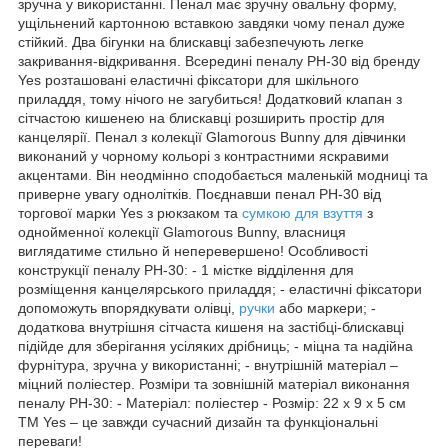
зручна у використанні. Пенал має зручну овальну форму,
ущільнений картонною вставкою завдяки чому пенал дуже
стійкий. Два бігунки на блискавці забезпечують легке
закривання-відкривання. Всередині пеналу РН-30 від бренду
Yes розташовані еластичні фіксатори для шкільного
приладдя, тому нічого не загубиться! Додатковий клапан з
сітчастою кишенею на блискавці розширить простір для
канцелярії. Пенал з колекції Glamorous Bunny для дівчинки
виконаний у чорному кольорі з контрастними яскравими
акцентами. Він неодмінно сподобається маленькій модниці та
приверне увагу однолітків. Поєднавши пенал PH-30 від
торгової марки Yes з рюкзаком та
сумкою для взуття
з
однойменної колекції Glamorous Bunny, власниця
виглядатиме стильно й неперевершено! Особливості
конструкції пеналу PH-30: - 1 містке відділення для
розміщення канцелярського приладдя; - еластичні фіксатори
допоможуть впорядкувати олівці,
ручки
або маркери; -
додаткова внутрішня сітчаста кишеня на застібці-блискавці
підійде для зберігання усіляких дрібниць; - міцна та надійна
фурнітура, зручна у використанні; - внутрішній матеріал –
міцний поліестер. Розміри та зовнішній матеріал виконання
пеналу PH-30: - Матеріал: поліестер - Розмір: 22 х 9 х 5 см
ТМ Yes – це завжди сучасний дизайн та функціональні
переваги!