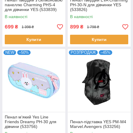
Пенал твердий з силіконовою
Пенал твердий EVA Charming
панеллю Charming PHS-4
PH-30-N для дівчинки YES
для дівчинки YES (533839)
(533826)
В наявності
В наявності
699
899
₴
₴
1 398 ₴
1 798 ₴
Купити
Купити
NEW
–50%
РОЗПРОДАЖ
–45%
Пенал м‘який Yes Line
Friends Dreamy PH-30 для
Пенал-підставка YES PM-M4
дівчини (533756)
Marvel.Avengers (533256)