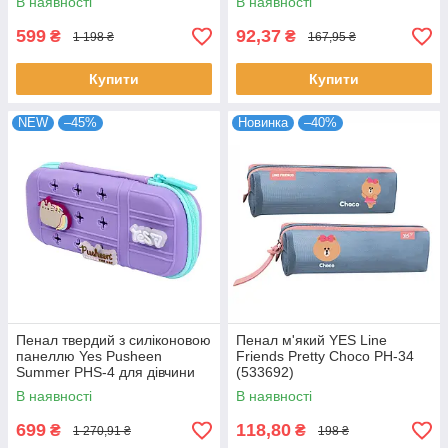
В наявності
В наявності
599
92,37
₴
₴
1 198 ₴
167,95 ₴
Купити
Купити
NEW
–45%
Новинка
–40%
Пенал твердий з силіконовою
Пенал м'який YES Line
панеллю Yes Pusheen
Friends Pretty Choco PH-34
Summer PHS-4 для дівчини
(533692)
(533838)
В наявності
В наявності
699
118,80
₴
₴
1 270,91 ₴
198 ₴