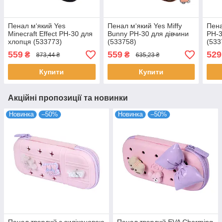
Пенал м‘який Yes
Пенал м‘який Yes Miffy
Пена
Minecraft Effect PH-30 для
Bunny PH-30 для дівчини
PH-3
хлопця (533773)
(533758)
(533
559
559
529
₴
₴
873,44 ₴
635,23 ₴
Купити
Купити
Акційні пропозиції та новинки
Новинка
–50%
Новинка
–50%