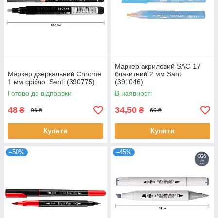
Маркер акриловий SAC-17
Маркер дзеркальний Chrome
блакитний 2 мм Santi
1 мм срібло. Santi (390775)
(391046)
Готово до відправки
В наявності
48
34,50
₴
₴
96 ₴
69 ₴
Купити
Купити
–50%
–45%