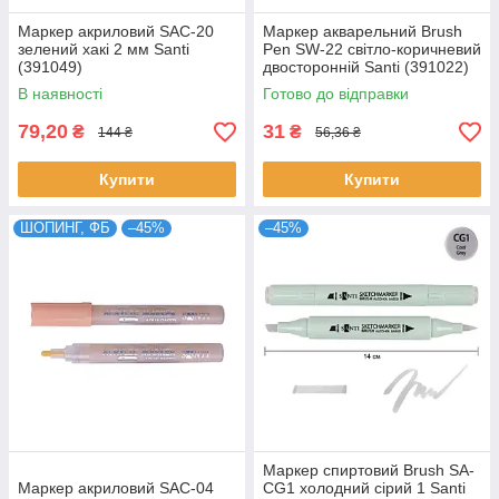
Маркер акриловий SAC-20
Маркер акварельний Brush
зелений хакі 2 мм Santi
Pen SW-22 світло-коричневий
(391049)
двосторонній Santi (391022)
В наявності
Готово до відправки
79,20
31
₴
₴
144 ₴
56,36 ₴
Купити
Купити
ШОПИНГ, ФБ
–45%
–45%
Маркер спиртовий Brush SA-
Маркер акриловий SAC-04
CG1 холодний сірий 1 Santi