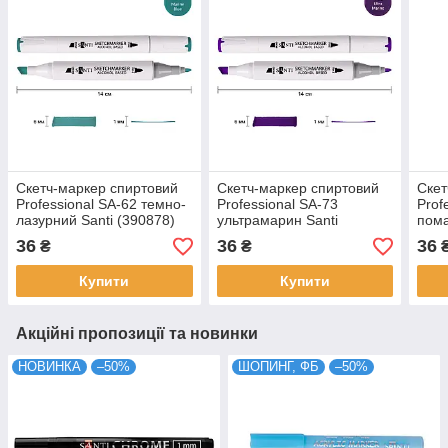
Скетч-маркер спиртовий
Скетч-маркер спиртовий
Скет
Professional SA-62 темно-
Professional SA-73
Prof
лазурний Santi (390878)
ультрамарин Santi
пома
(390881)
(390
36
36
36
₴
₴
Купити
Купити
Акційні пропозиції та новинки
НОВИНКА
–50%
ШОПИНГ, ФБ
–50%