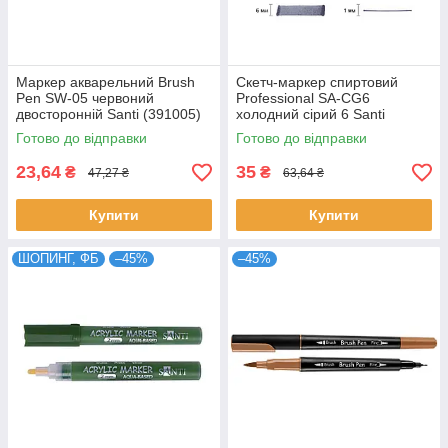
Маркер акварельний Brush
Скетч-маркер спиртовий
Pen SW-05 червоний
Professional SA-CG6
двосторонній Santi (391005)
холодний сірий 6 Santi
(390832)
Готово до відправки
Готово до відправки
23,64
35
₴
₴
47,27 ₴
63,64 ₴
Купити
Купити
ШОПИНГ, ФБ
–45%
–45%