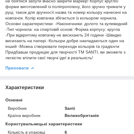
не боятися забути вчасно закрити маркер! Корпус круглої
форми виготовлений із поліпропілену, його зручно тримати у
руці, також для зручності назва та номер кольору нанесені на
ковпачок. Колір ковпачка збігається із кольором чорнила.
Основні характеристики: -Наконечники: долото та кулевидний
-Тип чорнила: на спиртовій основі -Форма корпусу: кругла
-При відкритому ковпачку не висихають 24 години -Швидко
висихають на папері -Кольори добре накладаються один на
інший -Можна створювати переходи кольорів та градієнти
Придбавши продукцію для творчості ТМ SANTI, ви зможете з
легкістю втілити свої творчі ідеї в реальність!
Приховати
Характеристики
Основні
Виробник
Santi
Країна виробник
Великобританія
Користувальницькі характеристики
Кількість в упаковці
6