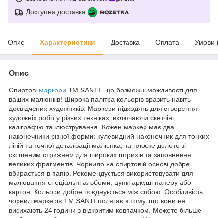
Доступна доставка
Опис
Характеристики
Доставка
Оплата
Умови 
Опис
Спиртові
маркери
ТМ SANTI - це безмежні можливості для
ваших малюнків! Широка палітра кольорів вразить навіть
досвідчених художників. Маркери підходять для створення
художніх робіт у різних техніках, включаючи скетчінг,
каліграфію та ілюстрування. Кожен маркер має два
наконечники різної форми: кулевидний наконечник для тонких
ліній та точної деталізації малюнка, та плоске долото зі
скошеним стрижнем для широких штрихів та заповнення
великих фрагментів. Чорнило на спиртовій основі добре
вбирається в папір. Рекомендується використовувати для
малювання спеціальні альбоми, цупкі аркуші паперу або
картон. Кольори добре поєднуються між собою. Особливість
чорнил маркерів ТМ SANTI полягає в тому, що вони не
висихають 24 години з відкритим ковпачком. Можете більше