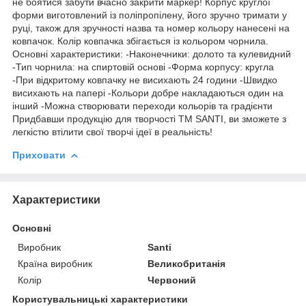
не боятися забути вчасно закрити маркер! Корпус круглої
форми виготовлений із поліпропілену, його зручно тримати у
руці, також для зручності назва та номер кольору нанесені на
ковпачок. Колір ковпачка збігається із кольором чорнила.
Основні характеристики: -Наконечники: долото та кулевидний
-Тип чорнила: на спиртовій основі -Форма корпусу: кругла
-При відкритому ковпачку не висихають 24 години -Швидко
висихають на папері -Кольори добре накладаються один на
інший -Можна створювати переходи кольорів та градієнти
Придбавши продукцію для творчості ТМ SANTI, ви зможете з
легкістю втілити свої творчі ідеї в реальність!
Приховати
Характеристики
Основні
Виробник
Santi
Країна виробник
Великобританія
Колір
Червоний
Користувальницькі характеристики