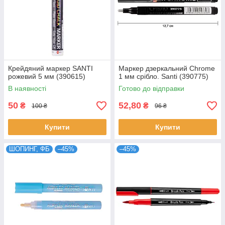
Крейдяний маркер SANTI
Маркер дзеркальний Chrome
рожевий 5 мм (390615)
1 мм срібло. Santi (390775)
В наявності
Готово до відправки
50
52,80
₴
₴
100 ₴
96 ₴
Купити
Купити
ШОПИНГ, ФБ
–45%
–45%