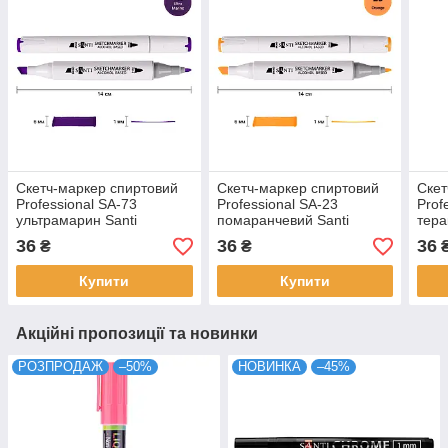
Скетч-маркер спиртовий
Скетч-маркер спиртовий
Скет
Professional SA-73
Professional SA-23
Prof
ультрамарин Santi
помаранчевий Santi
тера
(390881)
(390851)
(390
36
36
36
₴
₴
Купити
Купити
Акційні пропозиції та новинки
РОЗПРОДАЖ
–50%
НОВИНКА
–45%