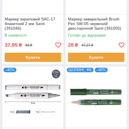
Маркер акриловий SAC-17
Маркер акварельний Brush
блакитний 2 мм Santi
Pen SW-05 червоний
(391046)
двосторонній Santi (391005)
В наявності
Готово до відправки
37,95
26
₴
₴
69 ₴
47,27 ₴
Купити
Купити
–40%
ШОПИНГ, ФБ
–40%