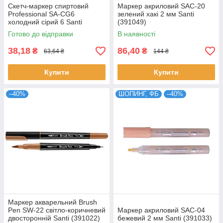
Скетч-маркер спиртовий
Маркер акриловий SAC-20
Professional SA-CG6
зелений хакі 2 мм Santi
холодний сірий 6 Santi
(391049)
(390832)
Готово до відправки
В наявності
38,18
86,40
₴
₴
63,64 ₴
144 ₴
Купити
Купити
–40%
ШОПИНГ, ФБ
–40%
Маркер акварельний Brush
Pen SW-22 світло-коричневий
Маркер акриловий SAC-04
двосторонній Santi (391022)
бежевий 2 мм Santi (391033)