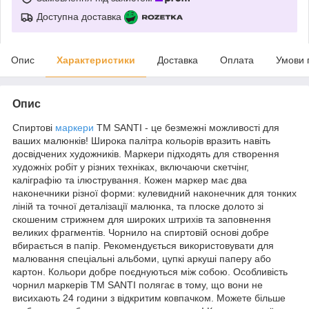
Доступна доставка
Опис
Характеристики
Доставка
Оплата
Умови 
Опис
Спиртові
маркери
ТМ SANTI - це безмежні можливості для
ваших малюнків! Широка палітра кольорів вразить навіть
досвідчених художників. Маркери підходять для створення
художніх робіт у різних техніках, включаючи скетчінг,
каліграфію та ілюстрування. Кожен маркер має два
наконечники різної форми: кулевидний наконечник для тонких
ліній та точної деталізації малюнка, та плоске долото зі
скошеним стрижнем для широких штрихів та заповнення
великих фрагментів. Чорнило на спиртовій основі добре
вбирається в папір. Рекомендується використовувати для
малювання спеціальні альбоми, цупкі аркуші паперу або
картон. Кольори добре поєднуються між собою. Особливість
чорнил маркерів ТМ SANTI полягає в тому, що вони не
висихають 24 години з відкритим ковпачком. Можете більше