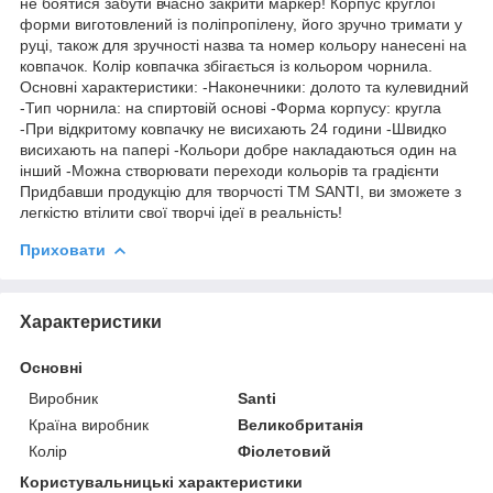
не боятися забути вчасно закрити маркер! Корпус круглої
форми виготовлений із поліпропілену, його зручно тримати у
руці, також для зручності назва та номер кольору нанесені на
ковпачок. Колір ковпачка збігається із кольором чорнила.
Основні характеристики: -Наконечники: долото та кулевидний
-Тип чорнила: на спиртовій основі -Форма корпусу: кругла
-При відкритому ковпачку не висихають 24 години -Швидко
висихають на папері -Кольори добре накладаються один на
інший -Можна створювати переходи кольорів та градієнти
Придбавши продукцію для творчості ТМ SANTI, ви зможете з
легкістю втілити свої творчі ідеї в реальність!
Приховати
Характеристики
Основні
Виробник
Santi
Країна виробник
Великобританія
Колір
Фіолетовий
Користувальницькі характеристики