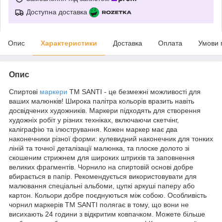
Доступна доставка
Опис
Характеристики
Доставка
Оплата
Умови 
Опис
Спиртові
маркери
ТМ SANTI - це безмежні можливості для
ваших малюнків! Широка палітра кольорів вразить навіть
досвідчених художників. Маркери підходять для створення
художніх робіт у різних техніках, включаючи скетчінг,
каліграфію та ілюстрування. Кожен маркер має два
наконечники різної форми: кулевидний наконечник для тонких
ліній та точної деталізації малюнка, та плоске долото зі
скошеним стрижнем для широких штрихів та заповнення
великих фрагментів. Чорнило на спиртовій основі добре
вбирається в папір. Рекомендується використовувати для
малювання спеціальні альбоми, цупкі аркуші паперу або
картон. Кольори добре поєднуються між собою. Особливість
чорнил маркерів ТМ SANTI полягає в тому, що вони не
висихають 24 години з відкритим ковпачком. Можете більше