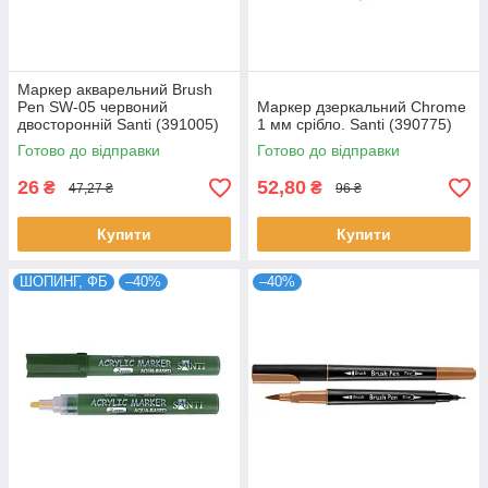
Маркер акварельний Brush
Pen SW-05 червоний
Маркер дзеркальний Chrome
двосторонній Santi (391005)
1 мм срібло. Santi (390775)
Готово до відправки
Готово до відправки
26
52,80
₴
₴
47,27 ₴
96 ₴
Купити
Купити
ШОПИНГ, ФБ
–40%
–40%