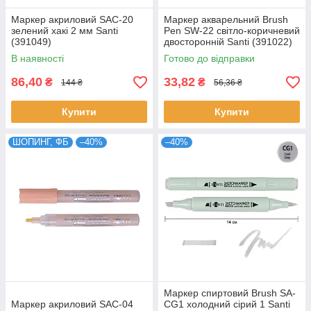
Маркер акриловий SAC-20
Маркер акварельний Brush
зелений хакі 2 мм Santi
Pen SW-22 світло-коричневий
(391049)
двосторонній Santi (391022)
В наявності
Готово до відправки
86,40
33,82
₴
₴
144 ₴
56,36 ₴
Купити
Купити
ШОПИНГ, ФБ
–40%
–40%
Маркер спиртовий Brush SA-
Маркер акриловий SAC-04
CG1 холодний сірий 1 Santi