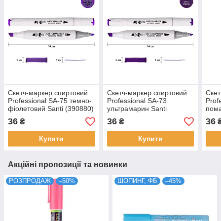
Скетч-маркер спиртовий
Скетч-маркер спиртовий
Скет
Professional SA-75 темно-
Professional SA-73
Prof
фіолетовий Santi (390880)
ультрамарин Santi
пома
(390881)
(390
36
36
36
₴
₴
Купити
Купити
Акційні пропозиції та новинки
РОЗПРОДАЖ
–50%
ШОПИНГ, ФБ
–45%