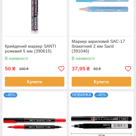
Маркер акриловий SAC-17
Крейдяний маркер SANTI
блакитний 2 мм Santi
рожевий 5 мм (390615)
(391046)
В наявності
В наявності
50
37,95
₴
₴
100 ₴
69 ₴
Купити
Купити
–45%
НОВИНКА
–45%