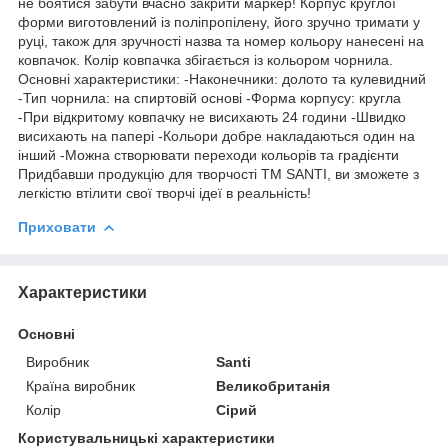
не боятися забути вчасно закрити маркер! Корпус круглої
форми виготовлений із поліпропілену, його зручно тримати у
руці, також для зручності назва та номер кольору нанесені на
ковпачок. Колір ковпачка збігається із кольором чорнила.
Основні характеристики: -Наконечники: долото та кулевидний
-Тип чорнила: на спиртовій основі -Форма корпусу: кругла
-При відкритому ковпачку не висихають 24 години -Швидко
висихають на папері -Кольори добре накладаються один на
інший -Можна створювати переходи кольорів та градієнти
Придбавши продукцію для творчості ТМ SANTI, ви зможете з
легкістю втілити свої творчі ідеї в реальність!
Приховати
Характеристики
Основні
Виробник
Santi
Країна виробник
Великобританія
Колір
Сірий
Користувальницькі характеристики