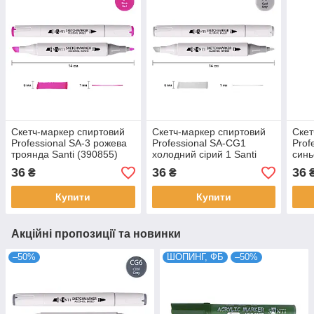
Скетч-маркер спиртовий
Скетч-маркер спиртовий
Скет
Professional SA-3 рожева
Professional SA-CG1
Prof
троянда Santi (390855)
холодний сірий 1 Santi
синь
(390827)
(390
36
36
36
₴
₴
Купити
Купити
Акційні пропозиції та новинки
–50%
ШОПИНГ, ФБ
–50%