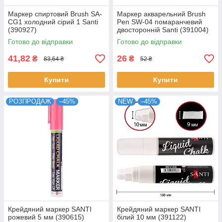
Маркер спиртовий Brush SA-
Маркер акварельний Brush
CG1 холодний сірий 1 Santi
Pen SW-04 помаранчевий
(390927)
двосторонній Santi (391004)
Готово до відправки
Готово до відправки
41,82
26
₴
₴
83,64 ₴
52 ₴
Купити
Купити
РОЗПРОДАЖ
–45%
NEW
–45%
Крейдяний маркер SANTI
Крейдяний маркер SANTI
рожевий 5 мм (390615)
білий 10 мм (391122)