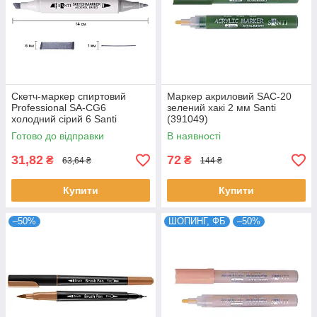
Скетч-маркер спиртовий
Маркер акриловий SAC-20
Professional SA-CG6
зелений хакі 2 мм Santi
холодний сірий 6 Santi
(391049)
(390832)
Готово до відправки
В наявності
31,82
72
₴
₴
63,64 ₴
144 ₴
Купити
Купити
–50%
ШОПИНГ, ФБ
–50%