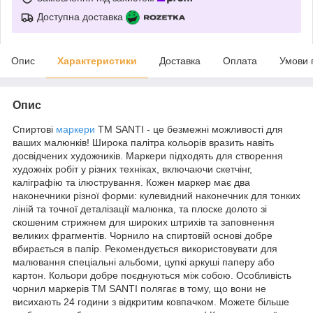
Доступна доставка
Опис
Характеристики
Доставка
Оплата
Умови 
Опис
Спиртові
маркери
ТМ SANTI - це безмежні можливості для
ваших малюнків! Широка палітра кольорів вразить навіть
досвідчених художників. Маркери підходять для створення
художніх робіт у різних техніках, включаючи скетчінг,
каліграфію та ілюстрування. Кожен маркер має два
наконечники різної форми: кулевидний наконечник для тонких
ліній та точної деталізації малюнка, та плоске долото зі
скошеним стрижнем для широких штрихів та заповнення
великих фрагментів. Чорнило на спиртовій основі добре
вбирається в папір. Рекомендується використовувати для
малювання спеціальні альбоми, цупкі аркуші паперу або
картон. Кольори добре поєднуються між собою. Особливість
чорнил маркерів ТМ SANTI полягає в тому, що вони не
висихають 24 години з відкритим ковпачком. Можете більше