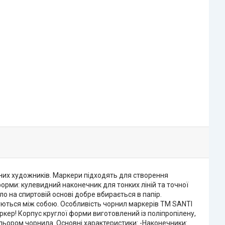
них художників. Маркери підходять для створення
форми: кулевидний наконечник для тонких ліній та точної
о на спиртовій основі добре вбирається в папір.
уються між собою. Особливість чорнил маркерів ТМ SANTI
кер! Корпус круглої форми виготовлений із поліпропілену,
кольором чорнила. Основні характеристики: -Наконечники: