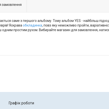
я замовлення
ається саме з першого альбому. Тому альбом YES - найбільш підход
еврів! Яскрава
обкладинка
, повз яку неможливо пройти, варіативніст
ш одним простим рухом. Вибирайте магазин для замовлення, натисн
Графік роботи