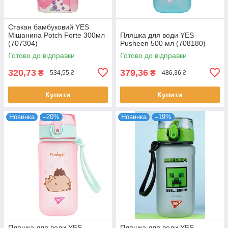
Стакан бамбуковий YES
Мішанина Potch Forte 300мл
Пляшка для води YES
(707304)
Pusheen 500 мл (708180)
Готово до відправки
Готово до відправки
320,73
379,36
₴
₴
534,55 ₴
486,36 ₴
Купити
Купити
Новинка
–20%
Новинка
–19%
Пляшка для води YES
Пляшка для води YES