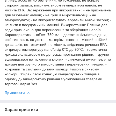
впливу, абсолютно безпечний, не токсичний, не вбирає
сторонні запахи, витримує високі температури напоїв, не
містить BPA. Застереження при використанні: - не призначена
для газованих напоїв; - не гріти в мікрохвильовці; - не
заморожувати; - не використовувати абразивні миючі засоби; -
не мити в посудомийній машині. Використання: Пляшка для
води призначена для перенесення та зберігання напоїв.
Характеристики: - об'єм: 750 мл – достатня кількість рідини,
якої вистачить на довго; - матеріал: екозен – міцний, стійкий
до запахів, не токсичний, не містить шкідливих речовин BPA; -
витримує температуру напоїв від 0°С до 90°С; - герметична
кришка з фіксатором не допускає протікання рідини; - зручно
відкривається натисканням кнопки; - силіконові ручка-петля та
тримач для зручного використання і перенесення пляшки; -
яскравий та стильний дизайн колекції Fusion в синьому
кольорі. Збирай свою колекцію канцелярських товарів в
одному дизайнерському рішенні з улюбленими товарами
торгової марки Yes.
Приховати
Характеристики