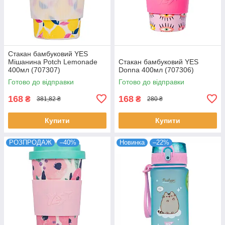
Стакан бамбуковий YES
Мішанина Potch Lemonade
Стакан бамбуковий YES
400мл (707307)
Donna 400мл (707306)
Готово до відправки
Готово до відправки
168
168
₴
₴
381,82 ₴
280 ₴
Купити
Купити
РОЗПРОДАЖ
–40%
Новинка
–22%