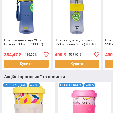
Пляшка для води YES
Пляшка для води Fusion
Пляш
Fusion 400 мл (708317)
550 мл синя YES (708186)
550 
384,47
499
499
₴
₴
436,90 ₴
567,05 ₴
Купити
Купити
Акційні пропозиції та новинки
РОЗПРОДАЖ
–56%
РОЗПРОДАЖ
–40%