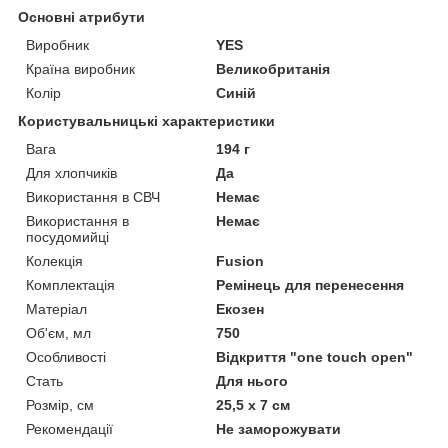
Основні атрибути
Виробник
YES
Країна виробник
Великобританія
Колір
Синій
Користувальницькі характеристики
Вага
194 г
Для хлопчиків
Да
Використання в СВЧ
Немає
Використання в
Немає
посудомийці
Колекція
Fusion
Комплектація
Ремінець для перенесення
Матеріал
Екозен
Об'єм, мл
750
Особливості
Відкриття "one touch open"
Стать
Для нього
Розмір, см
25,5 х 7 см
Рекомендації
Не заморожувати