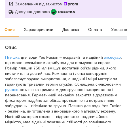
Замовлення під захистом
Доступна доставка
Опис
Характеристики
Доставка
Оплата
Умови п
Опис
Пляшка
для води Yes Fusion – яскравий та надійний
аксесуар
,
що стане незамінним атрибутом для втамування спраги.
Розмір пляшки 750 мл вміщує достатній об’єм рідини, якого
вистачить на довгий час. Компактна і легка конструкція
забезпечує зручне використання, а надійні і міцні матеріали
гарантують тривалий термін служби. Оснащена силіконовими
ручкою
-петлею та тримачем для зручності використання і
перенесення. Герметичний механізм закриття з додатковим
фіксатором надійно запобігає протіканню та потраплянню
забруднень – гігієнічно та зручно. Пляшка для води Yes Fusion
- безпечна, виготовлена з інноваційного матеріалу екозену.
Новітній матеріал екозен – відрізняється надзвичайною
міцністю, має відмінні показники стійкості до зовнішнього