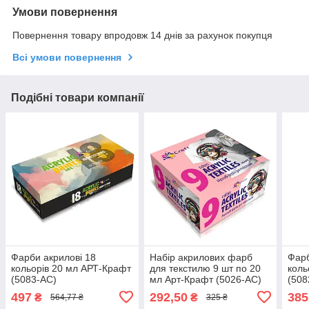
Умови повернення
Повернення товару впродовж 14 днів за рахунок покупця
Всі умови повернення
Подібні товари компанії
Фарби акрилові 18
Набір акрилових фарб
Фарб
кольорів 20 мл АРТ-Крафт
для текстилю 9 шт по 20
коль
(5083-AC)
мл Арт-Крафт (5026-AC)
(508
497
292,50
385
₴
₴
564,77 ₴
325 ₴