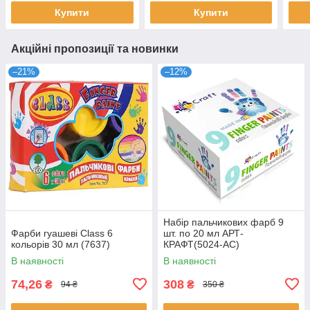
Купити
Купити
Акційні пропозиції та новинки
–21%
–12%
Набір пальчикових фарб 9
Фарби гуашеві Class 6
шт. по 20 мл АРТ-
кольорів 30 мл (7637)
КРАФТ(5024-AC)
В наявності
В наявності
74,26
308
₴
₴
94 ₴
350 ₴