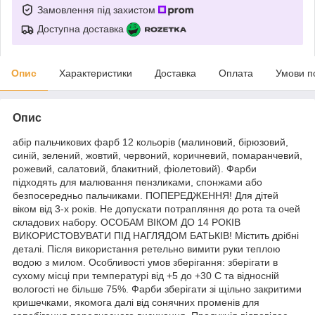
Замовлення під захистом
Доступна доставка
Опис
Характеристики
Доставка
Оплата
Умови п
Опис
абір пальчикових фарб 12 кольорів (малиновий, бірюзовий,
синій, зелений, жовтий, червоний, коричневий, помаранчевий,
рожевий, салатовий, блакитний, фіолетовий). Фарби
підходять для малювання пензликами, спонжами або
безпосередньо пальчиками. ПОПЕРЕДЖЕННЯ! Для дітей
віком від 3-х років. Не допускати потрапляння до рота та очей
складових набору. ОСОБАМ ВІКОМ ДО 14 РОКІВ
ВИКОРИСТОВУВАТИ ПІД НАГЛЯДОМ БАТЬКІВ! Містить дрібні
деталі. Після використання ретельно вимити руки теплою
водою з милом. Особливості умов зберігання: зберігати в
сухому місці при температурі від +5 до +30 С та відносній
вологості не більше 75%. Фарби зберігати зі щільно закритими
кришечками, якомога далі від сонячних променів для