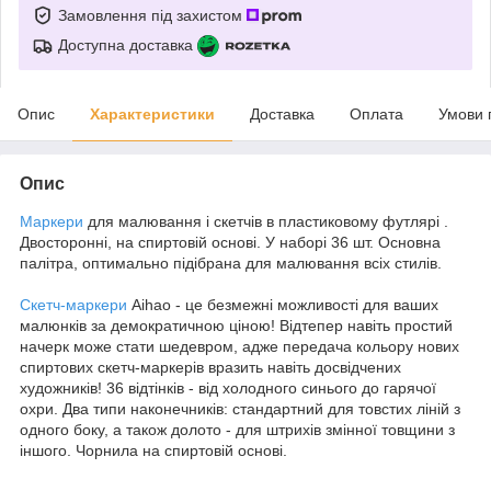
Замовлення під захистом
Доступна доставка
Опис
Характеристики
Доставка
Оплата
Умови 
Опис
Маркери
для малювання і скетчів в пластиковому футлярі .
Двосторонні, на спиртовій основі. У наборі 36 шт. Основна
палітра, оптимально підібрана для малювання всіх стилів.
Скетч-маркери
Aihao - це безмежні можливості для ваших
малюнків за демократичною ціною! Відтепер навіть простий
начерк може стати шедевром, адже передача кольору нових
спиртових скетч-маркерів вразить навіть досвідчених
художників! 36 відтінків - від холодного синього до гарячої
охри. Два типи наконечників: стандартний для товстих ліній з
одного боку, а також долото - для штрихів змінної товщини з
іншого. Чорнила на спиртовій основі.