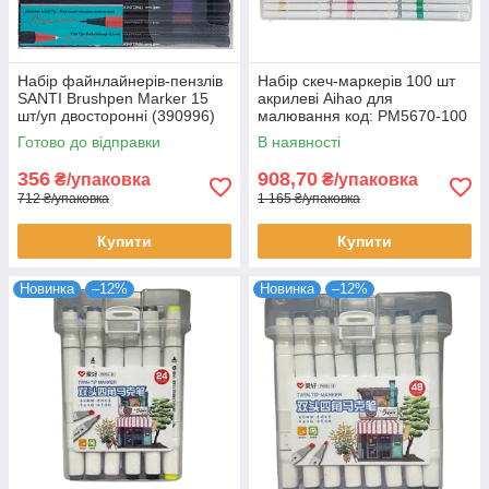
Набір файнлайнерів-пензлів
Набір скеч-маркерів 100 шт
SANTI Brushpen Marker 15
акрилеві Aihao для
шт/уп двосторонні (390996)
малювання код: PM5670-100
Готово до відправки
В наявності
356
908,70
₴/упаковка
₴/упаковка
712 ₴/упаковка
1 165 ₴/упаковка
Купити
Купити
Новинка
–12%
Новинка
–12%