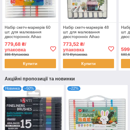
Набір скетч-маркерів 60
Набір скетч-маркерів 48
Набі
шт. для малювання
шт. для малювання
шт. 
двосторонніх Aihao
двосторонніх Aihao
двос
sketchmarker код: PM515-
sketchmarker (PM554-48)
sket
779,68
773,52
₴/
₴/
60
36
599
упаковка
упаковка
886 ₴/упаковка
879 ₴/упаковка
680,6
Купити
Купити
Акційні пропозиції та новинки
Новинка
–50%
–22%