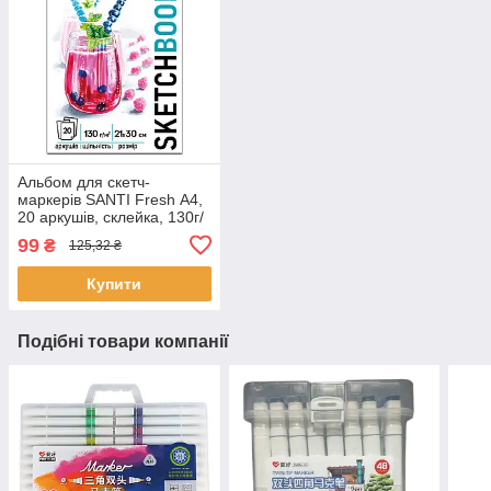
Альбом для скетч-
маркерів SANTI Fresh А4,
20 аркушів, склейка, 130г/
м2 (743214)
99
₴
125,32 ₴
Купити
Подібні товари компанії