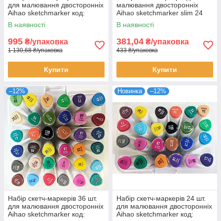
для малювання двосторонніх
малювання двосторонніх
Aihao sketchmarker код:
Aihao sketchmarker slim 24
PM508-36
шт/уп код: PM513-24
В наявності
В наявності
995
381,04
₴/упаковка
₴/упаковка
1 130,68 ₴/упаковка
433 ₴/упаковка
Купити
Купити
–12%
Новинка
–12%
Набір скетч-маркерів 36 шт.
Набір скетч-маркерів 24 шт.
для малювання двосторонніх
для малювання двосторонніх
Aihao sketchmarker код:
Aihao sketchmarker код: