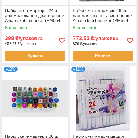
Набір скетч-маркерів 24 шт.
Набір скетч-маркерів 48 шт.
для малювання двосторонніх
для малювання двосторонніх
Aihao sketchmarker (PM554-
Aihao sketchmarker (PM554-
24)
48)
В наявності
В наявності
398
773,52
₴/упаковка
₴/упаковка
452,27 ₴/упаковка
879 ₴/упаковка
Купити
Купити
–12%
–12%
Набір скетч-маркерів 36 шт
Набір скетч-маркерів для