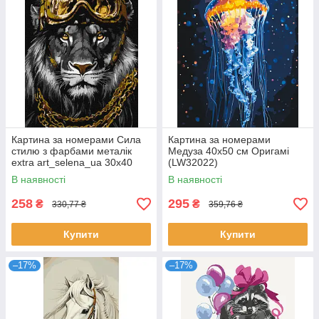
Картина за номерами Сила
Картина за номерами
стилю з фарбами металік
Медуза 40x50 см Оригамі
extra art_selena_ua 30х40
(LW32022)
Ідейка (KHO6669)
В наявності
В наявності
258
295
₴
₴
330,77 ₴
359,76 ₴
Купити
Купити
–17%
–17%