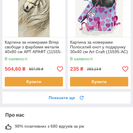
Картина за номерами Вітер
Картина за номерами
свободи з фарбами металік
Полосатий єнот у подарунку
40х80 см АРТ-КРАФТ (11555-
30х40 см Art Craft (15595-AC)
AC)
В наявності
В наявності
504,60
235
₴
₴
607,95 ₴
283,13 ₴
Купити
Купити
Показати ще
Про нас
98% позитивних з 680 відгуків за рік