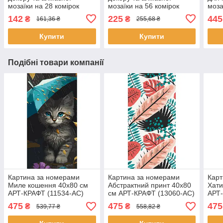
мозаїки на 28 комірок
мозаїки на 56 комірок
моза
Santi (743039)
Santi (743040)
Краф
142
225
445
₴
₴
161,36 ₴
255,68 ₴
Купити
Купити
Подібні товари компанії
Картина за номерами
Картина за номерами
Карт
Миле кошення 40х80 см
Абстрактний принт 40х80
Хати
АРТ-КРАФТ (11534-AC)
см АРТ-КРАФТ (13060-AC)
АРТ-
475
475
475
₴
₴
539,77 ₴
558,82 ₴