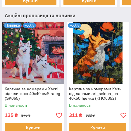
Купити
Купити
Акційні пропозиції та новинки
Новинка
–50%
–50%
Картина за номерами Хаскі
Картина за номерами Квіти
під ялинкою 40х40 смStrateg
під лапами art_selena_ua
(SK065)
40х50 Ідейка (KHO6852)
В наявності
В наявності
135
311
₴
₴
270 ₴
622 ₴
Купити
Купити