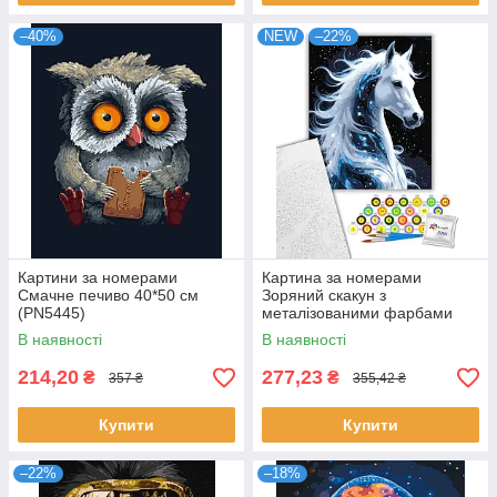
–40%
NEW
–22%
Картини за номерами
Картина за номерами
Смачне печиво 40*50 см
Зоряний скакун з
(PN5445)
металізованими фарбами
40х50 см Art Craft (11736-AC)
В наявності
В наявності
214,20
277,23
₴
₴
357 ₴
355,42 ₴
Купити
Купити
–22%
–18%