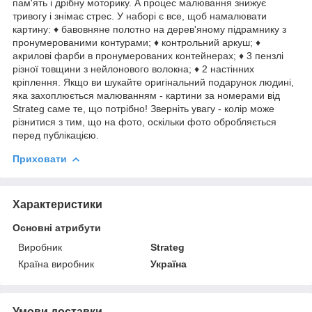
пам'ять і дрібну моторику. А процес малювання знижує
тривогу і знімає стрес. У наборі є все, щоб намалювати
картину: ♦ бавовняне полотно на дерев'яному підрамнику з
пронумерованими контурами; ♦ контрольний аркуш; ♦
акрилові фарби в пронумерованих контейнерах; ♦ 3 пензлі
різної товщини з нейлонового волокна; ♦ 2 настінних
кріплення. Якщо ви шукайте оригінальний подарунок людині,
яка захоплюється малюванням - картини за номерами від
Strateg саме те, що потрібно! Зверніть увагу - колір може
різнитися з тим, що на фото, оскільки фото обробляється
перед публікацією.
Приховати
Характеристики
Основні атрибути
Виробник
Strateg
Країна виробник
Україна
Умови доставки