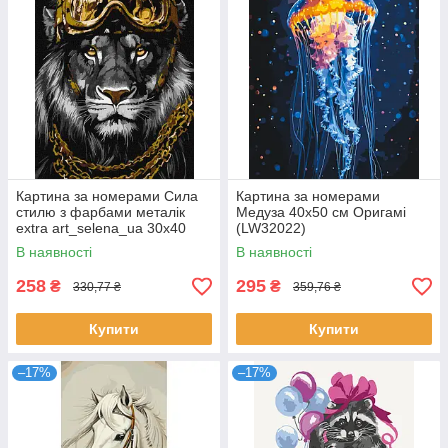
Картина за номерами Сила
Картина за номерами
стилю з фарбами металік
Медуза 40x50 см Оригамі
extra art_selena_ua 30х40
(LW32022)
Ідейка (KHO6669)
В наявності
В наявності
258
295
₴
₴
330,77 ₴
359,76 ₴
Купити
Купити
–17%
–17%