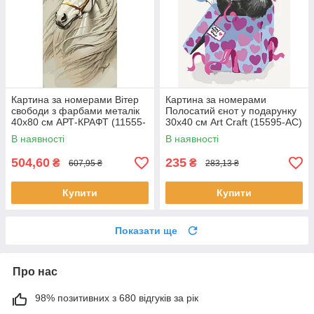
Картина за номерами Вітер
Картина за номерами
свободи з фарбами металік
Полосатий єнот у подарунку
40х80 см АРТ-КРАФТ (11555-
30х40 см Art Craft (15595-AC)
AC)
В наявності
В наявності
504,60
235
₴
₴
607,95 ₴
283,13 ₴
Купити
Купити
Показати ще
Про нас
98% позитивних з 680 відгуків за рік