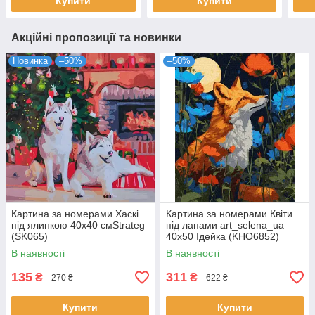
Купити
Купити
Акційні пропозиції та новинки
Новинка
–50%
–50%
Картина за номерами Хаскі
Картина за номерами Квіти
під ялинкою 40х40 смStrateg
під лапами art_selena_ua
(SK065)
40х50 Ідейка (KHO6852)
В наявності
В наявності
135
311
₴
₴
270 ₴
622 ₴
Купити
Купити