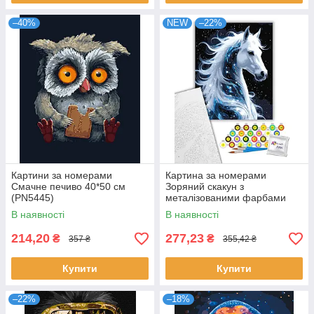
–40%
NEW
–22%
Картини за номерами
Картина за номерами
Смачне печиво 40*50 см
Зоряний скакун з
(PN5445)
металізованими фарбами
40х50 см Art Craft (11736-AC)
В наявності
В наявності
214,20
277,23
₴
₴
357 ₴
355,42 ₴
Купити
Купити
–22%
–18%