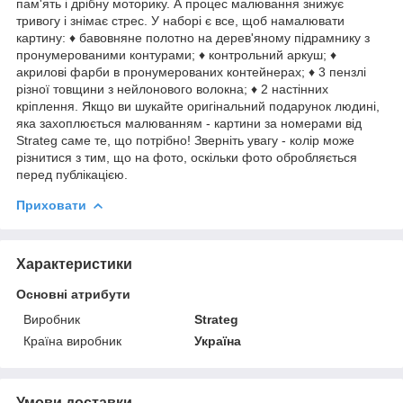
пам'ять і дрібну моторику. А процес малювання знижує
тривогу і знімає стрес. У наборі є все, щоб намалювати
картину: ♦ бавовняне полотно на дерев'яному підрамнику з
пронумерованими контурами; ♦ контрольний аркуш; ♦
акрилові фарби в пронумерованих контейнерах; ♦ 3 пензлі
різної товщини з нейлонового волокна; ♦ 2 настінних
кріплення. Якщо ви шукайте оригінальний подарунок людині,
яка захоплюється малюванням - картини за номерами від
Strateg саме те, що потрібно! Зверніть увагу - колір може
різнитися з тим, що на фото, оскільки фото обробляється
перед публікацією.
Приховати
Характеристики
Основні атрибути
Виробник
Strateg
Країна виробник
Україна
Умови доставки