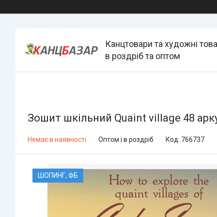
Канцтовари та художні тов
в роздріб та оптом
Зошит шкільний Quaint village 48 арк
Немає в наявності
Оптом і в роздріб
Код:
766737
ШОПИНГ, ФБ