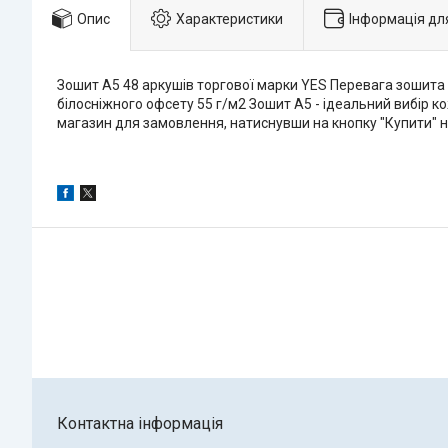
Опис
Характеристики
Інформація дл
Зошит А5 48 аркушів торгової марки YES Перевага зошита Y
білосніжного офсету 55 г/м2 Зошит А5 - ідеальний вибір к
магазин для замовлення, натиснувши на кнопку "Купити" н