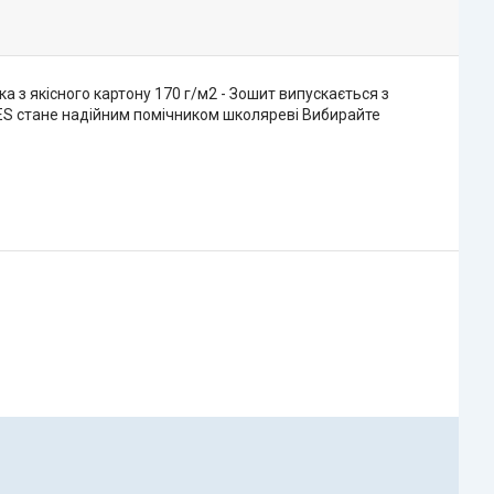
 з якісного картону 170 г/м2 - Зошит випускається з
и YES стане надійним помічником школяреві Вибирайте