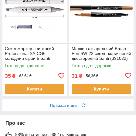
Скетч-маркер спиртовий
Маркер акварельний Brush
Professional SA-CG6
Pen SW-22 світло-коричневий
холодний сірий 6 Santi
двосторонній Santi (391022)
(390832)
Готово до відправки
Готово до відправки
35
31
₴
₴
63,64 ₴
56,36 ₴
Купити
Купити
Показати ще
Про нас
98% позитивних з 682 відгуків за рік