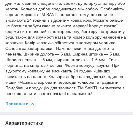
для малювання спеціальні альбоми, цупкі аркуші паперу або
картон. Кольори добре поєднуються між собою. Особливість
чорнил маркерів ТМ SANTI полягає в тому, що вони не
висихають 24 години з відкритим ковпачком. Можете більше
не боятися забути вчасно закрити маркер! Корпус круглої
форми виготовлений із поліпропілену, його зручно тримати у
руці, також для зручності назва та номер кольору нанесені на
ковпачок. Колір ковпачка збігається із кольором чорнила.
Основні характеристики: -Наконечники: м’яке долото та
пензель. Ширина долота — 5 мм, ширина штриха — 5 мм.
Ширина пензля — 5 мм, ширина штриха — 1-6 мм. -Тип
чорнила: на спиртовій основі -Форма корпусу: кругла -При
відкритому ковпачку не висихають 24 години -Швидко
висихають на папері -Кольори добре накладаються один на
інший -Можна створювати переходи кольорів та градієнти
Придбавши продукцію для творчості ТМ SANTI, ви зможете з
легкістю втілити свої творчі ідеї в реальність!
Приховати
Характеристики