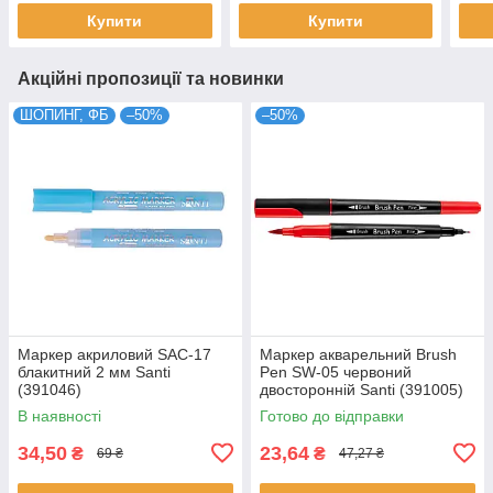
Купити
Купити
Акційні пропозиції та новинки
ШОПИНГ, ФБ
–50%
–50%
Маркер акриловий SAC-17
Маркер акварельний Brush
блакитний 2 мм Santi
Pen SW-05 червоний
(391046)
двосторонній Santi (391005)
В наявності
Готово до відправки
34,50
23,64
₴
₴
69 ₴
47,27 ₴