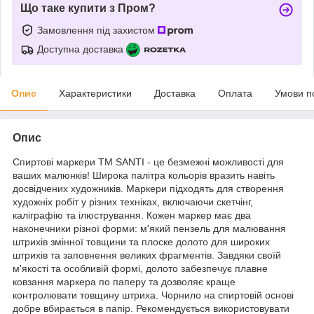
Що таке купити з Пром?
Замовлення під захистом
Доступна доставка
Опис
Характеристики
Доставка
Оплата
Умови п
Опис
Спиртові маркери ТМ SANTI - це безмежні можливості для
ваших малюнків! Широка палітра кольорів вразить навіть
досвідчених художників. Маркери підходять для створення
художніх робіт у різних техніках, включаючи скетчінг,
каліграфію та ілюстрування. Кожен маркер має два
наконечники різної форми: м'який пензель для малювання
штрихів змінної товщини та плоске долото для широких
штрихів та заповнення великих фрагментів. Завдяки своїй
м'якості та особливій формі, долото забезпечує плавне
ковзання маркера по паперу та дозволяє краще
контролювати товщину штриха. Чорнило на спиртовій основі
добре вбирається в папір. Рекомендується використовувати