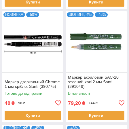
Купити
Купити
НОВИНКА
–50%
ШОПИНГ, ФБ
–45%
Маркер акриловий SAC-20
Маркер дзеркальний Chrome
зелений хакі 2 мм Santi
1 мм срібло. Santi (390775)
(391049)
Готово до відправки
В наявності
48
79,20
₴
₴
96 ₴
144 ₴
Купити
Купити
ШОПИНГ, ФБ
–45%
–45%