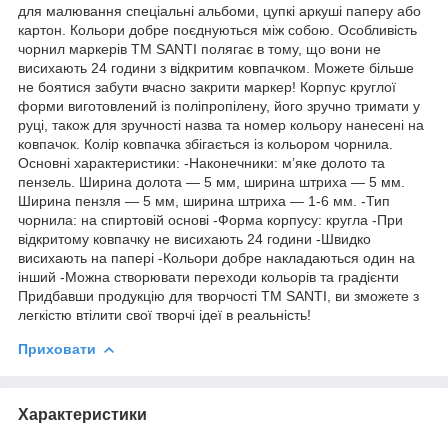
для малювання спеціальні альбоми, цупкі аркуші паперу або
картон. Кольори добре поєднуються між собою. Особливість
чорнил маркерів ТМ SANTI полягає в тому, що вони не
висихають 24 години з відкритим ковпачком. Можете більше
не боятися забути вчасно закрити маркер! Корпус круглої
форми виготовлений із поліпропілену, його зручно тримати у
руці, також для зручності назва та номер кольору нанесені на
ковпачок. Колір ковпачка збігається із кольором чорнила.
Основні характеристики: -Наконечники: м’яке долото та
пензель. Ширина долота — 5 мм, ширина штриха — 5 мм.
Ширина пензля — 5 мм, ширина штриха — 1-6 мм. -Тип
чорнила: на спиртовій основі -Форма корпусу: кругла -При
відкритому ковпачку не висихають 24 години -Швидко
висихають на папері -Кольори добре накладаються один на
інший -Можна створювати переходи кольорів та градієнти
Придбавши продукцію для творчості ТМ SANTI, ви зможете з
легкістю втілити свої творчі ідеї в реальність!
Приховати
Характеристики