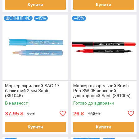
Купити
Купити
ШОПИНГ, ФБ
–45%
–45%
Маркер акриловий SAC-17
Маркер акварельний Brush
блакитний 2 мм Santi
Pen SW-05 червоний
(391046)
двосторонній Santi (391005)
В наявності
Готово до відправки
37,95
26
₴
₴
69 ₴
47,27 ₴
Купити
Купити