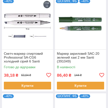
–40%
ШОПИНГ, ФБ
–40%
Скетч-маркер спиртовий
Маркер акриловий SAC-20
Professional SA-CG6
зелений хакі 2 мм Santi
холодний сірий 6 Santi
(391049)
(390832)
Готово до відправки
В наявності
38,18
86,40
₴
₴
63,64 ₴
144 ₴
Купити
Купити
–40%
ШОПИНГ, ФБ
–40%