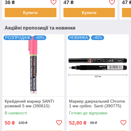
36
47
47
₴
₴
Купити
Купити
Акційні пропозиції та новинки
РОЗПРОДАЖ
–50%
НОВИНКА
–45%
Крейдяний маркер SANTI
Маркер дзеркальний Chrome
рожевий 5 мм (390615)
1 мм срібло. Santi (390775)
В наявності
Готово до відправки
50
52,80
₴
₴
100 ₴
96 ₴