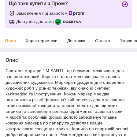
Що таке купити з Пром?
Замовлення під захистом
Доступна доставка
Опис
Характеристики
Доставка
Оплата
Умови п
Опис
Спиртові маркери ТМ SANTI - це безмежні можливості для
ваших малюнків! Широка палітра кольорів вразить навіть
досвідчених художників. Маркери підходять для створення
художніх робіт у різних техніках, включаючи скетчінг,
каліграфію та ілюстрування. Кожен маркер має два
наконечники різної форми: м'який пензель для малювання
штрихів змінної товщини та плоске долото для широких
штрихів та заповнення великих фрагментів. Завдяки своїй
м'якості та особливій формі, долото забезпечує плавне
ковзання маркера по паперу та дозволяє краще
контролювати товщину штриха. Чорнило на спиртовій основі
добре вбирається в папір. Рекомендується використовувати