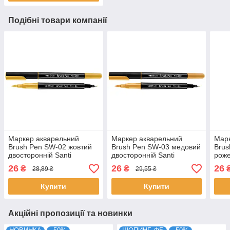
Подібні товари компанії
Маркер акварельний
Маркер акварельний
Марк
Brush Pen SW-02 жовтий
Brush Pen SW-03 медовий
Brus
двосторонній Santi
двосторонній Santi
роже
(391002)
(391003)
Sant
26
26
26
₴
₴
28,89 ₴
29,55 ₴
Купити
Купити
Акційні пропозиції та новинки