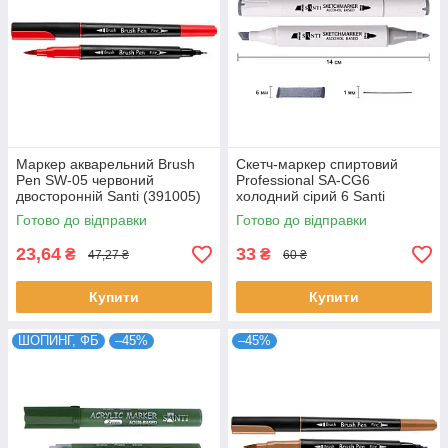
Маркер акварельний Brush
Скетч-маркер спиртовий
Pen SW-05 червоний
Professional SA-CG6
двосторонній Santi (391005)
холодний сірий 6 Santi
(390832)
Готово до відправки
Готово до відправки
23,64
33
₴
₴
47,27 ₴
60 ₴
Купити
Купити
ШОПИНГ, ФБ
–45%
–45%