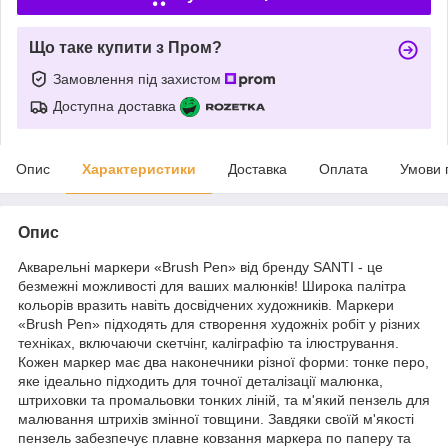
Що таке купити з Пром?
Замовлення під захистом
Доступна доставка
Опис
Характеристики
Доставка
Оплата
Умови 
Опис
Акварельні маркери «Brush Pen» від бренду SANTI - це
безмежні можливості для ваших малюнків! Широка палітра
кольорів вразить навіть досвідчених художників. Маркери
«Brush Pen» підходять для створення художніх робіт у різних
техніках, включаючи скетчінг, каліграфію та ілюстрування.
Кожен маркер має два наконечники різної форми: тонке перо,
яке ідеально підходить для точної деталізації малюнка,
штриховки та промальовки тонких ліній, та м'який пензель для
малювання штрихів змінної товщини. Завдяки своїй м'якості
пензель забезпечує плавне ковзання маркера по паперу та