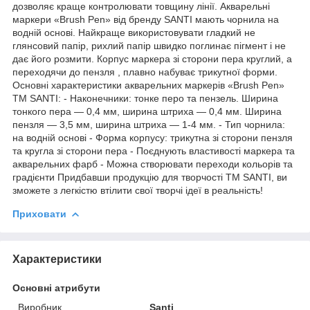
дозволяє краще контролювати товщину лінії. Акварельні
маркери «Brush Pen» від бренду SANTI мають чорнила на
водній основі. Найкраще використовувати гладкий не
глянсовий папір, рихлий папір швидко поглинає пігмент і не
дає його розмити. Корпус маркера зі сторони пера круглий, а
переходячи до пензля , плавно набуває трикутної форми.
Основні характеристики акварельних маркерів «Brush Pen»
ТМ SANTI: - Наконечники: тонке перо та пензель. Ширина
тонкого пера — 0,4 мм, ширина штриха — 0,4 мм. Ширина
пензля — 3,5 мм, ширина штриха — 1-4 мм. - Тип чорнила:
на водній основі - Форма корпусу: трикутна зі сторони пензля
та кругла зі сторони пера - Поєднують властивості маркера та
акварельних фарб - Можна створювати переходи кольорів та
градієнти Придбавши продукцію для творчості ТМ SANTI, ви
зможете з легкістю втілити свої творчі ідеї в реальність!
Приховати
Характеристики
Основні атрибути
Виробник
Santi