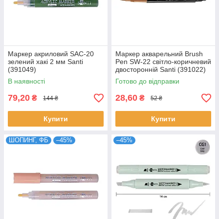
Маркер акриловий SAC-20
Маркер акварельний Brush
зелений хакі 2 мм Santi
Pen SW-22 світло-коричневий
(391049)
двосторонній Santi (391022)
В наявності
Готово до відправки
79,20
28,60
₴
₴
144 ₴
52 ₴
Купити
Купити
ШОПИНГ, ФБ
–45%
–45%