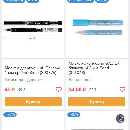
НОВИНКА
–50%
ШОПИНГ, ФБ
–50%
Маркер акриловий SAC-17
Маркер дзеркальний Chrome
блакитний 2 мм Santi
1 мм срібло. Santi (390775)
(391046)
Готово до відправки
В наявності
45
34,50
₴
₴
90 ₴
69 ₴
Купити
Купити
–50%
–45%