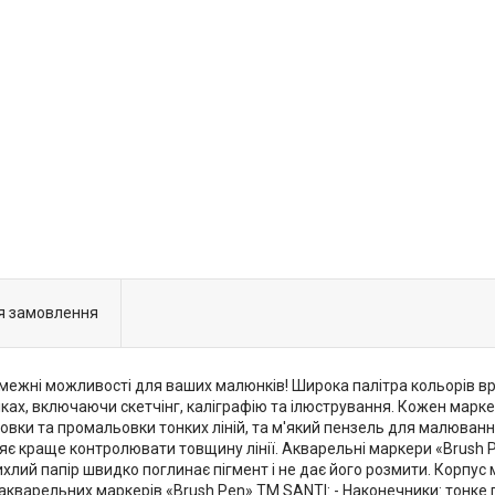
я замовлення
змежні можливості для ваших малюнків! Широка палітра кольорів в
ніках, включаючи скетчінг, каліграфію та ілюстрування. Кожен марке
овки та промальовки тонких ліній, та м'який пензель для малюванн
є краще контролювати товщину лінії. Акварельні маркери «Brush P
лий папір швидко поглинає пігмент і не дає його розмити. Корпус м
акварельних маркерів «Brush Pen» ТМ SANTI: - Наконечники: тонке 