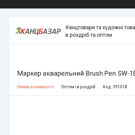
Канцтовари та художні тов
в роздріб та оптом
Маркер акварельний Brush Pen SW-18
Немає в наявності
Оптом і в роздріб
Код:
391018