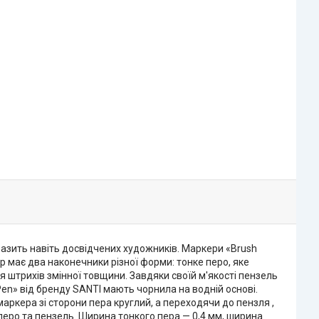
разить навіть досвідчених художників. Маркери «Brush
р має два наконечники різної форми: тонке перо, яке
я штрихів змінної товщини. Завдяки своїй м'якості пензель
en» від бренду SANTI мають чорнила на водній основі.
аркера зі сторони пера круглий, а переходячи до пензля ,
перо та пензель. Ширина тонкого пера — 0,4 мм, ширина