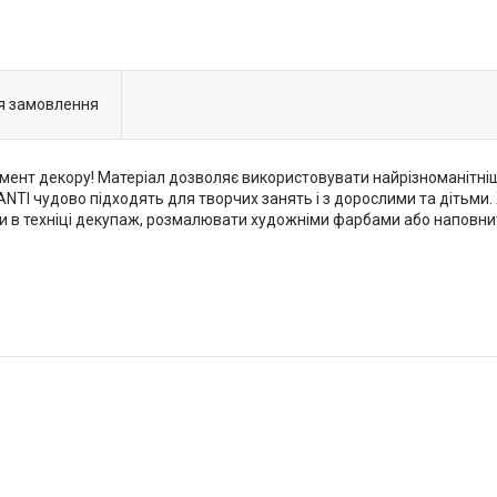
я замовлення
мент декору! Матеріал дозволяє використовувати найрізноманітніші 
I чудово підходять для творчих занять і з дорослими та дітьми. Хар
ти в техніці декупаж, розмалювати художніми фарбами або наповнит