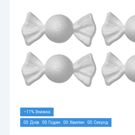
–11%
0
0
Днів
0
0
Годин
0
0
Хвилин
0
0
Секунд