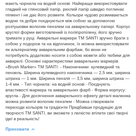
мають чорнила на водній основі. Найкраще використовувати
гладкий не глянсовий папір, рихлий папір швидко поглинає
пігмент і не дає його розмити. Кольори чудово розмиваються
водою та добре поєднуються між собою за допомогою
розтушовки вологим пензлем на акварельному папері. Корпус
круглої форми виготовлений із поліпропілену, його зручно
тримати у руці. Акварельні маркери ТМ SANTI зручно брати з
собою у подорож та на відпочинок, їх можна використовувати
як альтернативу акварельним фарбам, бо вони не
потребують додатково носити з собою кювети або тюбики для
акварелі. Основні характеристики акварельних маркерів
«Brush Marker» ТМ SANTI: - Наконечники: кулевидний та
пензель. Ширина кулевидного наконечника — 2,5 мм, ширина
штриха — 1 мм. Ширина пензля — 3,5 мм, ширина штриха —
1-4 мм. - Тип чорнила: на водній основі - Поєднують
властивості маркера та акварельних фарб - Форма корпусу:
кругла - Для досягнення акварельного ефекту деталі малюнка
можна розмити вологим пензлем - Можна створювати
переходи кольорів та градієнти Придбавши продукцію для
творчості ТМ SANTI, ви зможете з легкістю втілити свої творчі
ідеї в реальність!
Приховати