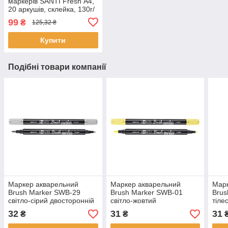
маркерів SANTI Fresh А4,
20 аркушів, склейка, 130г/
м2 (743214)
99
₴
125,32 ₴
Купити
Подібні товари компанії
Маркер акварельний
Маркер акварельний
Марк
Brush Marker SWB-29
Brush Marker SWB-01
Brus
світло-сірий двосторонній
світло-жовтий
тіле
Santi (391085)
двосторонній Santi
Sant
32
31
31
₴
₴
(391057)