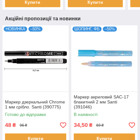
Купити
Купити
Акційні пропозиції та новинки
НОВИНКА
–50%
ШОПИНГ, ФБ
–50%
Маркер акриловий SAC-17
Маркер дзеркальний Chrome
блакитний 2 мм Santi
1 мм срібло. Santi (390775)
(391046)
Готово до відправки
В наявності
48
34,50
₴
₴
96 ₴
69 ₴
Купити
Купити