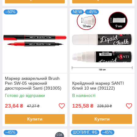
–50%
NEW
–45%
Маркер акварельний Brush
Pen SW-05 червоний
Крейдяний маркер SANTI
двосторонній Santi (391005)
білий 10 мм (391122)
Готово до відправки
В наявності
23,64
125,58
₴
₴
47,27 ₴
228,33 ₴
Купити
Купити
–45%
ШОПИНГ, ФБ
–45%