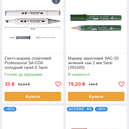
Скетч-маркер спиртовий
Маркер акриловий SAC-20
Professional SA-CG6
зелений хакі 2 мм Santi
холодний сірий 6 Santi
(391049)
(390832)
Готово до відправки
В наявності
35
79,20
₴
₴
63,64 ₴
144 ₴
Купити
Купити
–45%
ШОПИНГ, ФБ
–45%