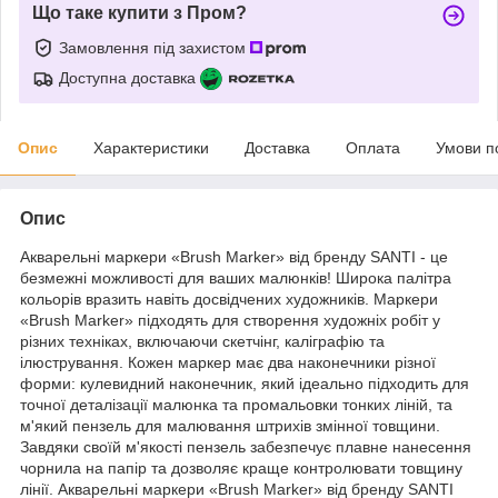
Що таке купити з Пром?
Замовлення під захистом
Доступна доставка
Опис
Характеристики
Доставка
Оплата
Умови п
Опис
Акварельні маркери «Brush Marker» від бренду SANTI - це
безмежні можливості для ваших малюнків! Широка палітра
кольорів вразить навіть досвідчених художників. Маркери
«Brush Marker» підходять для створення художніх робіт у
різних техніках, включаючи скетчінг, каліграфію та
ілюстрування. Кожен маркер має два наконечники різної
форми: кулевидний наконечник, який ідеально підходить для
точної деталізації малюнка та промальовки тонких ліній, та
м'який пензель для малювання штрихів змінної товщини.
Завдяки своїй м'якості пензель забезпечує плавне нанесення
чорнила на папір та дозволяє краще контролювати товщину
лінії. Акварельні маркери «Brush Marker» від бренду SANTI