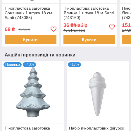
Пінопластова заготовка
Пінопластова заготовка
Піно
Соняшник 1 штука 18 см
Ялинка 1 штука 18 м Santi
Ялин
Santi (743085)
(743160)
(743
36
151
₴/набір
68
₴
75,56 ₴
40,91 ₴/набір
177,6
Купити
Купити
Акційні пропозиції та новинки
Новинка
–40%
–17%
Пінопластова заготовка
Набір пінопластових фігурок