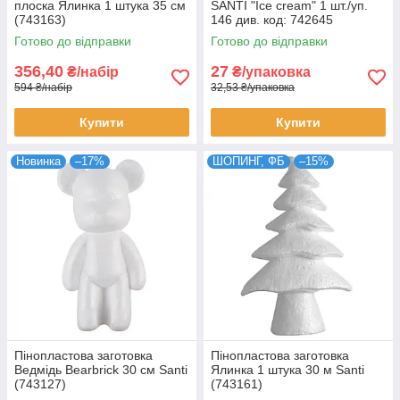
плоска Ялинка 1 штука 35 см
SANTI "Ice cream" 1 шт./уп.
(743163)
146 див. код: 742645
Готово до відправки
Готово до відправки
356,40
27
₴/набір
₴/упаковка
594 ₴/набір
32,53 ₴/упаковка
Купити
Купити
Новинка
–17%
ШОПИНГ, ФБ
–15%
Пінопластова заготовка
Пінопластова заготовка
Ведмідь Bearbrick 30 см Santi
Ялинка 1 штука 30 м Santi
(743127)
(743161)