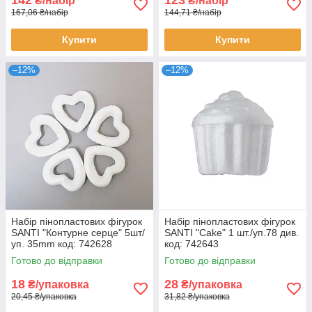
₴/набір
₴/набір
167,06 ₴/набір
144,71 ₴/набір
Купити
Купити
–12%
–12%
Набір пінопластових фігурок
Набір пінопластових фігурок
SANTI "Контурне серце" 5шт/
SANTI "Cake" 1 шт./уп.78 див.
уп. 35mm код: 742628
код: 742643
Готово до відправки
Готово до відправки
18
28
₴/упаковка
₴/упаковка
20,45 ₴/упаковка
31,82 ₴/упаковка