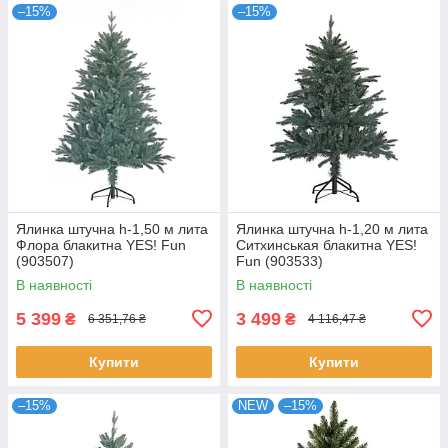
–15%
–15%
Ялинка штучна h-1,50 м лита
Ялинка штучна h-1,20 м лита
Флора блакитна YES! Fun
Ситхинськая блакитна YES!
(903507)
Fun (903533)
В наявності
В наявності
5 399
3 499
₴
₴
6 351,76 ₴
4 116,47 ₴
Купити
Купити
–15%
NEW
–15%