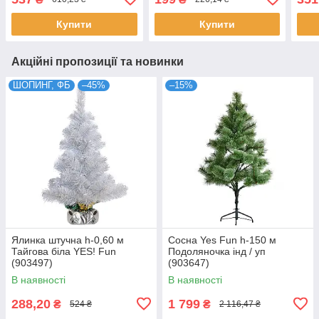
Купити
Купити
Акційні пропозиції та новинки
ШОПИНГ, ФБ
–45%
–15%
Ялинка штучна h-0,60 м
Сосна Yes Fun h-150 м
Тайгова біла YES! Fun
Подоляночка інд / уп
(903497)
(903647)
В наявності
В наявності
288,20
1 799
₴
₴
524 ₴
2 116,47 ₴