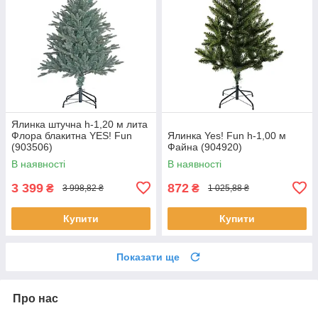
Ялинка штучна h-1,20 м лита
Флора блакитна YES! Fun
Ялинка Yes! Fun h-1,00 м
(903506)
Файна (904920)
В наявності
В наявності
3 399
872
₴
₴
3 998,82 ₴
1 025,88 ₴
Купити
Купити
Показати ще
Про нас