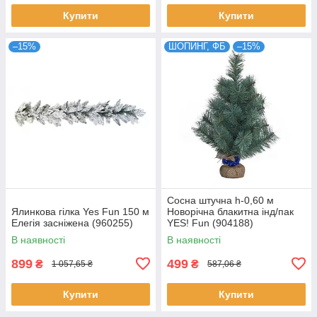
Купити
Купити
–15%
ШОПИНГ, ФБ
–15%
Сосна штучна h-0,60 м
Ялинкова гілка Yes Fun 150 м
Новорічна блакитна інд/пак
Елегія засніжена (960255)
YES! Fun (904188)
В наявності
В наявності
899
499
₴
₴
1 057,65 ₴
587,06 ₴
Купити
Купити