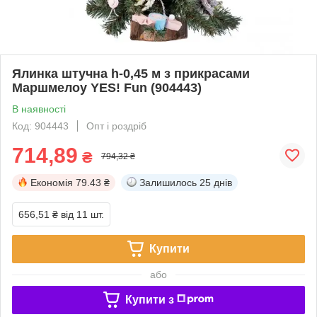
Ялинка штучна h-0,45 м з прикрасами
Маршмелоу YES! Fun (904443)
В наявності
Код: 904443
Опт і роздріб
714,89
₴
794,32 ₴
Економія
79.43 ₴
Залишилось
25 днів
656,51 ₴
від 11 шт.
Купити
або
Купити з