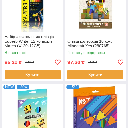
Набір акварельних олівців
Superb Writer 12 кольорів
Олівці кольорові 18 кол.
Marco (4120-12CB)
Minecraft Yes (290765)
В наявності
Готово до відправки
85,20
97,20
₴
₴
142 ₴
162 ₴
Купити
Купити
NEW
–30%
–15%