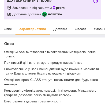
Що таке купити з Пром?
Замовлення під захистом
Доступна доставка
Опис
Характеристики
Доставка
Оплата
Умови 
Опис
Олівці CLASS виготовлені з високоякісних матеріалів, легко
точити.
При низькій ціні ви отримуєте продукт високої якості
І найголовніше у Вас і Вашої дитини буде бажання малювати
так як Ваші малюнки будуть яскравими і цікавими
Олівці кольорові CLASS стануть незамінними для будь-якого
школяра.
Кольорові грифелі дають яскраві, чіткі кольори. М'яка якість
грифеля дозволяє легко змішувати кольори.
Виготовлені з дерева преміум-якості.