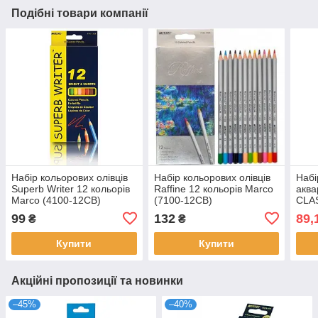
Подібні товари компанії
Набір кольорових олівців
Набір кольорових олівців
Набі
Superb Writer 12 кольорів
Raffine 12 кольорів Marco
аква
Marco (4100-12CB)
(7100-12CB)
CLA
(141
99
132
89,
₴
₴
Купити
Купити
Акційні пропозиції та новинки
–45%
–40%