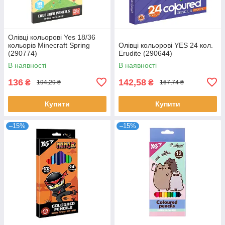
Олівці кольорові Yes 18/36
кольорів Minecraft Spring
Олівці кольорові YES 24 кол.
(290774)
Erudite (290644)
В наявності
В наявності
136
142,58
₴
₴
194,29 ₴
167,74 ₴
Купити
Купити
–15%
–15%