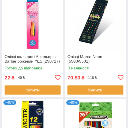
Олівці кольорові 6 кольорів
Олівці Marco Neon
Barbie рожевий YES (290727)
(5500/5501)
Готово до відправки
В наявності
22
70,80
₴
₴
40 ₴
118 ₴
Купити
Купити
–40%
–40%