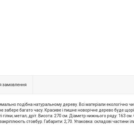
я замовлення
имально подібна натуральному дереву. Всі матеріали екологічно ч
ії не забере багато часу. Красиве і пишне новорічне дерево буде щ
і гілки; метал; дріт. Висота: 270 см. Діаметр нижнього ряду: 163 см
акріплюють стовбур. Габарити: 2,70. Упаковка: складові частини їл