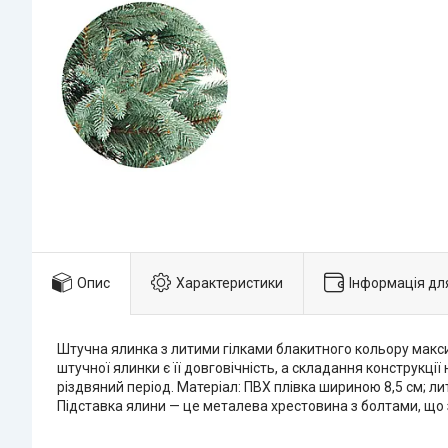
Опис
Характеристики
Інформація дл
Штучна ялинка з литими гілками блакитного кольору макс
штучної ялинки є її довговічність, а складання конструкц
різдвяний період. Матеріал: ПВХ плівка шириною 8,5 см; лит
Підставка ялини — це металева хрестовина з болтами, що з