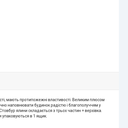
исті, мають протипожежні властивості. Великим плюсом
орічно наповнювати будинок радістю і благополуччям у
. Стовбур ялини складається з трьох частин + верхівка.
и упаковуються в 1 ящик.