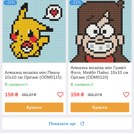
–21%
–21%
Алмазна мозаїка міні Гравіті
Алмазна мозаїка міні Пікачу
Фолз, Мейбл Пайнс 10x10 см
10x10 см Орігамі (ODM0115)
Орігамі (ODM0110)
В наявності
В наявності
159
159
₴
₴
201,27 ₴
201,27 ₴
Купити
Купити
Показати ще