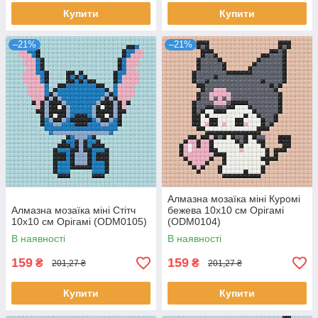
Купити
Купити
–21%
–21%
Алмазна мозаїка міні Куромі
Алмазна мозаїка міні Стітч
бежева 10x10 см Орігамі
10x10 см Орігамі (ODM0105)
(ODM0104)
В наявності
В наявності
159
159
₴
₴
201,27 ₴
201,27 ₴
Купити
Купити