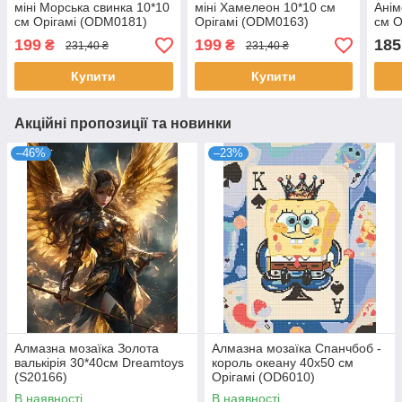
міні Морська свинка 10*10
міні Хамелеон 10*10 см
Анім
см Орігамі (ODM0181)
Орігамі (ODM0163)
см О
199
199
185
₴
₴
231,40 ₴
231,40 ₴
Купити
Купити
Акційні пропозиції та новинки
–46%
–23%
Алмазна мозаїка Золота
Алмазна мозаїка Спанчбоб -
валькірія 30*40см Dreamtoys
король океану 40х50 см
(S20166)
Орігамі (OD6010)
В наявності
В наявності