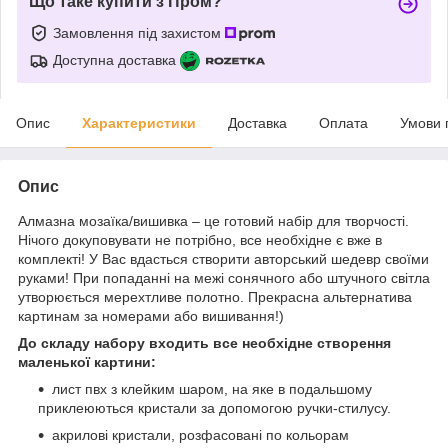
Що таке купити з Пром?
Замовлення під захистом
Доступна доставка
Опис
Характеристики
Доставка
Оплата
Умови 
Опис
Алмазна мозаїка/вишивка – це готовий набір для творчості.
Нічого докуповувати не потрібно, все необхідне є вже в
комплекті! У Вас вдасться створити авторський шедевр своїми
руками! При попаданні на межі сонячного або штучного світла
утворюється мерехтливе полотно. Прекрасна альтернатива
картинам за номерами або вишивання!)
До складу набору входить все необхідне створення
маленької картини:
лист пвх з клейким шаром, на яке в подальшому
приклеюються кристали за допомогою ручки-стилусу.
акрилові кристали, розфасовані по кольорам