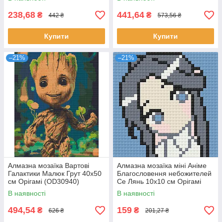
238,68
441,64
₴
₴
442 ₴
573,56 ₴
Купити
Купити
–21%
–21%
Алмазна мозаїка Вартові
Алмазна мозаїка міні Аніме
Галактики Малюк Грут 40х50
Благословення небожителей
см Орігамі (OD30940)
Се Лянь 10x10 см Орігамі
(ODM0108)
В наявності
В наявності
494,54
159
₴
₴
626 ₴
201,27 ₴