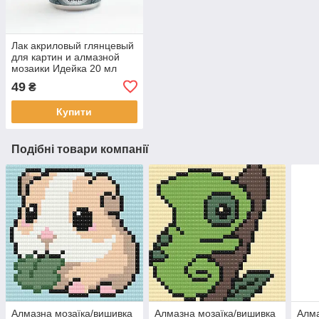
Лак акриловый глянцевый
для картин и алмазной
мозаики Идейка 20 мл
(AL001)
49
₴
Купити
Подібні товари компанії
Алмазна мозаїка/вишивка
Алмазна мозаїка/вишивка
Алма