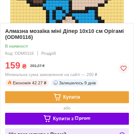
Алмазна мозаїка міні Діпер 10x10 см Орігамі
(ODM0116)
В наявності
Код: ODM0116
Роздріб
159
₴
201,27 ₴
Мінімальна сума замовлення на сайті — 200 ₴
Економія
42.27 ₴
Залишилось
9 днів
Купити
або
Купити з