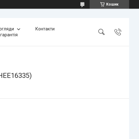
Кошик
 огляди
Контакти
 гарантія
(HEE16335)