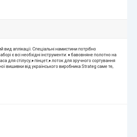
 вид аплікації. Спеціальні намистини потрібно
орі є всі необхідні інструменти: ♦ бавовняне полотно на
а для стілусу;♦ пінцет;♦ лоток для зручного сортування
ої вишивки від українського виробника Strateg саме те,