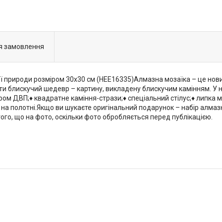
я замовлення
 природи розміром 30х30 см (HEE16335)Алмазна мозаїка – це новий
 блискучий шедевр – картину, викладену блискучим камінням. У наб
м ДВП;♦ квадратне каміння-стрази;♦ спеціальний стілус;♦ липка мас
в на полотні.Якщо ви шукаєте оригінальний подарунок – набір алмазн
того, що на фото, оскільки фото обробляється перед публікацією.