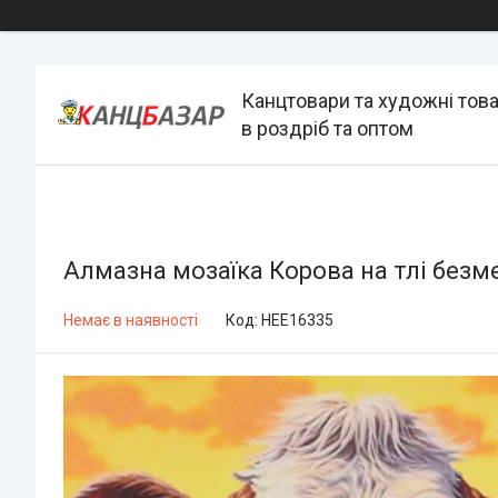
Канцтовари та художні тов
в роздріб та оптом
Алмазна мозаїка Корова на тлі безм
Немає в наявності
Код:
HEE16335