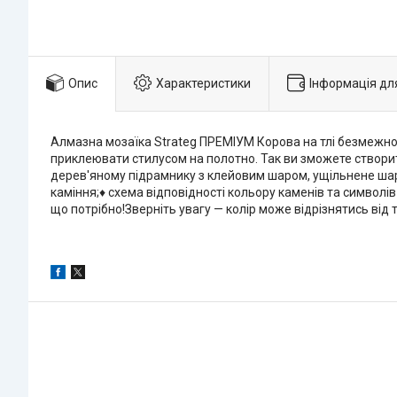
Опис
Характеристики
Інформація дл
Алмазна мозаїка Strateg ПРЕМІУМ Корова на тлі безмежної
приклеювати стилусом на полотно. Так ви зможете створити
дерев'яному підрамнику з клейовим шаром, ущільнене шаро
каміння;♦ схема відповідності кольору каменів та символі
що потрібно!Зверніть увагу — колір може відрізнятись від 