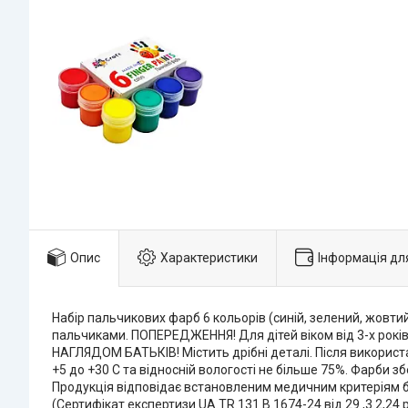
Опис
Характеристики
Інформація дл
Набір пальчикових фарб 6 кольорів (синій, зелений, жов
пальчиками. ПОПЕРЕДЖЕННЯ! Для дітей віком від 3-х рок
НАГЛЯДОМ БАТЬКІВ! Містить дрібні деталі. Після використа
+5 до +30 С та відносній вологості не більше 75%. Фарби 
Продукція відповідає встановленим медичним критеріям без
(Сертифікат експертизи UA.TR.131.B.1674-24 від 29.,3.2,24 