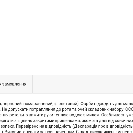
я замовлення
тий, червоний, помаранчевий, фіолетовий). Фарби підходять для м
ів. Не допускати потрапляння до рота та очей складових набору
ння ретельно вимити руки теплою водою з милом. Особливості умов 
зберігати зі щільно закритими кришечками, якомога далі від сонячн
пеки. Перевірено на відповідність (Декларація про відповідність U
р.). Використовувати за призначенням. Склад: високоякісні дисперсі