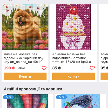
Алмазна мозаїка без
Алмазна мозаїка без
Алма
підрамника Чарівний чау-
підрамника Апетитне
підр
чау art_selena_ua 40х40
тістечко 15х20 см Ідейка
ведм
Ідейка (AMC7838)
(AMM1036)
Ідей
199
85
95
₴
₴
398 ₴
Купити
Купити
Акційні пропозиції та новинки
–50%
–50%