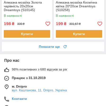
Алмазна мозаїка Золота
Алмазна мозаїка Космічна
чарівність 20x20см
квітка 20*20см Dreamtoys
Dreamtoys (S10145)
(S10258)
В наявності
В наявності
198
199
₴
₴
330 ₴
331,67 ₴
Купити
Купити
Показати ще
Про нас
98% позитивних з 680 відгуків за рік
Працює з 31.10.2019
м. Dnipro
вул. Каштанова, 11, Dnipro, Україна
Контакти