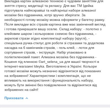
Викладка картин алмазною технікою є чудовим заняттям для
зняття стресу, медитації та релаксу. Для вас ТМ Ідейка
підготувала найяскравіші та найгарніші набори алмазної
мозаїки без підрамника, котрі зручно зберігати. За
необхідності готову мозаїку можна оформити у багетну рамку.
Після викладки всіх стразів картина вже має закінчений вигляд
і готова прикрашати вашу оселю. Склад набору: - полотно з
клейовим шаром і кольоровою схемою без підрамника, -
акрилові стрази згідно комплектації набору (круглі), -
спеціальна ручка-стилус для роботи зі стразами та додаткова
насадка на 6 камінчиків-стразів, - гель-клей, - лоток для
сортування стразів, - інструкція. Набір упаковано в
поліетиленовий пакет. Алмазна мозаїка без підрамника -
Кошеня під ялинкою ©art_selena_ua для вашої творчості в
інтернет-магазині Ideyka. Виготовлено в Україні. Кольори
готової мозаїки можуть незначно відрізнятися від показаних
на зображенні! Характеристики і комплектація, що не
впливають на використання і функціональність набору,
можуть бути змінені без повідомлення та відрізнятися від
зображених на сайті!
Приховати