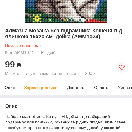
Алмазна мозаїка без підрамника Кошеня під
ялинкою 15х20 см Ідейка (AMM1074)
Немає в наявності
Код: AMM1074
Роздріб
99
₴
Мінімальна сума замовлення на сайті — 200 ₴
Опис
Характеристики
Доставка
Оплата
Умови 
Опис
Набір алмазної мозаїки від ТМ Ідейка - це найкращий
подарунок для близьких, коханих та рідних людей, який стане
незабутнім презентом завдяки сучасному дизайну сюжетів!