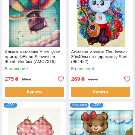
Алмазна мозаїка У пошуках
Алмазна мозаїка Пан Їжачок
пригод ©Elena Schweitzer
30x40см на підрамнику Santi
40х50 Идейка (AMO7316)
(954432)
В наявності
В наявності
275
269
₴
₴
550 ₴
538 ₴
Купити
Купити
–50%
Новинка
–50%