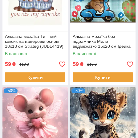
Алмазна мозаїка Ти – мій
Алмазна мозаїка без
кексик на паперовій основі
підрамника Миле
18х18 см Strateg (JUB14419)
ведмежатко 15х20 см Ідейка
(AMM1079)
В наявності
В наявності
59
59
₴
₴
118 ₴
118 ₴
Купити
Купити
–50%
–50%