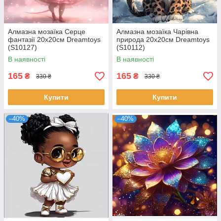
Алмазна мозаїка Серце
Алмазна мозаїка Чарівна
фантазії 20x20см Dreamtoys
природа 20x20см Dreamtoys
(S10127)
(S10112)
В наявності
В наявності
165
165
₴
₴
330 ₴
330 ₴
Купити
Купити
–40%
–40%