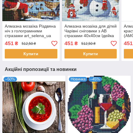
Алмазна мозаїка Різдвяна
Алмазна мозаїка для дітей
Алма
ніч з голограмними
Чарівні сніговики з АВ
крас
стразами art_selena_ua
стразами 40х40см Ідейка
(AM
40х40 Ідейка (AMO7826)
(AMO7962)
451
451
451
₴
₴
512,50 ₴
512,50 ₴
Купити
Купити
Акційні пропозиції та новинки
–50%
Новинка
–45%