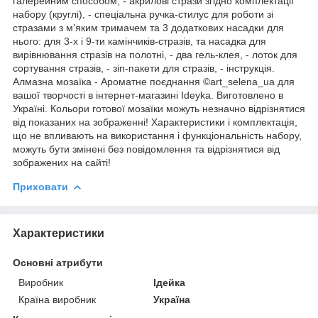
галерейним способом, - акрилові стрази згідно комплектації
набору (круглі), - спеціальна ручка-стилус для роботи зі
стразами з м’яким тримачем та 3 додаткових насадки для
нього: для 3-х і 9-ти камінчиків-стразів, та насадка для
вирівнювання стразів на полотні, - два гель-клея, - лоток для
сортування стразів, - зіп-пакети для стразів, - інструкція.
Алмазна мозаїка - Ароматне поєднання ©art_selena_ua для
вашої творчості в інтернет-магазині Ideyka. Виготовлено в
Україні. Кольори готової мозаїки можуть незначно відрізнятися
від показаних на зображенні! Характеристики і комплектація,
що не впливають на використання і функціональність набору,
можуть бути змінені без повідомлення та відрізнятися від
зображених на сайті!
Приховати
Характеристики
Основні атрибути
Виробник
Ідейка
Країна виробник
Україна