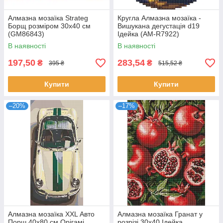
Алмазна мозаїка Strateg
Кругла Алмазна мозаїка -
Борщ розміром 30х40 см
Вишукана дегустація d19
(GM86843)
Ідейка (AM-R7922)
В наявності
В наявності
197,50
283,54
₴
₴
395 ₴
515,52 ₴
Купити
Купити
–20%
–17%
Алмазна мозаїка XXL Авто
Алмазна мозаїка Гранат у
Порш 40х80 см Орігамі
розрізі 30х40 Ідейка