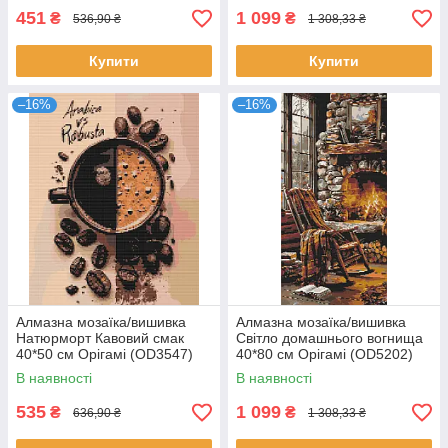
451
1 099
₴
₴
536,90 ₴
1 308,33 ₴
Купити
Купити
–16%
–16%
Алмазна мозаїка/вишивка
Алмазна мозаїка/вишивка
Натюрморт Кавовий смак
Світло домашнього вогнища
40*50 см Орігамі (OD3547)
40*80 см Орігамі (OD5202)
В наявності
В наявності
535
1 099
₴
₴
636,90 ₴
1 308,33 ₴