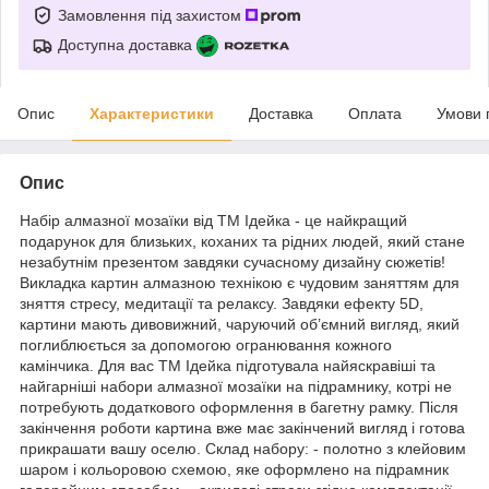
Замовлення під захистом
Доступна доставка
Опис
Характеристики
Доставка
Оплата
Умови 
Опис
Набір алмазної мозаїки від ТМ Ідейка - це найкращий
подарунок для близьких, коханих та рідних людей, який стане
незабутнім презентом завдяки сучасному дизайну сюжетів!
Викладка картин алмазною технікою є чудовим заняттям для
зняття стресу, медитації та релаксу. Завдяки ефекту 5D,
картини мають дивовижний, чаруючий об’ємний вигляд, який
поглиблюється за допомогою огранювання кожного
камінчика. Для вас ТМ Ідейка підготувала найяскравіші та
найгарніші набори алмазної мозаїки на підрамнику, котрі не
потребують додаткового оформлення в багетну рамку. Після
закінчення роботи картина вже має закінчений вигляд і готова
прикрашати вашу оселю. Склад набору: - полотно з клейовим
шаром і кольоровою схемою, яке оформлено на підрамник