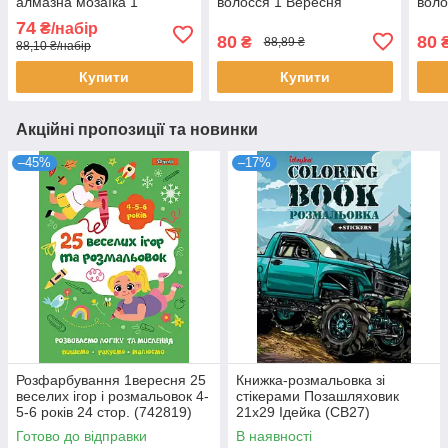
алмазна мозаїка 1
волосся 1 Вересня
воло
Вересня (954567)
(450169)
(450
74
₴/набір
80
80
₴
88,89 ₴
88,10 ₴/набір
Купити
Купити
Акційні пропозиції та новинки
–45%
–17%
Розфарбування 1вересня 25
Книжка-розмальовка зі
веселих ігор і розмальовок 4-
стікерами Позашляховик
5-6 років 24 стор. (742819)
21x29 Ідейка (CB27)
Готово до відправки
В наявності