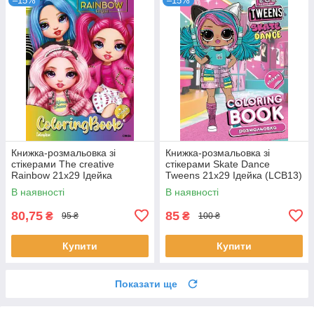
–15%
–15%
Книжка-розмальовка зі
Книжка-розмальовка зі
стікерами The creative
стікерами Skate Dance
Rainbow 21x29 Ідейка
Tweens 21x29 Ідейка (LCB13)
(LCB12)
В наявності
В наявності
80,75
85
₴
₴
95 ₴
100 ₴
Купити
Купити
Показати ще