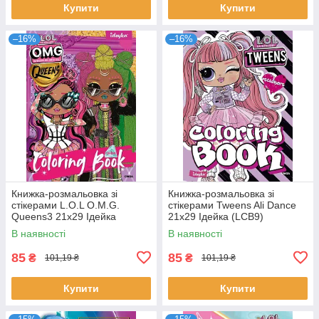
Купити
Купити
–16%
–16%
Книжка-розмальовка зі
Книжка-розмальовка зі
стікерами L.O.L O.M.G.
стікерами Tweens Ali Dance
Queens3 21x29 Ідейка
21x29 Ідейка (LCB9)
(LCB15)
В наявності
В наявності
85
85
₴
₴
101,19 ₴
101,19 ₴
Купити
Купити