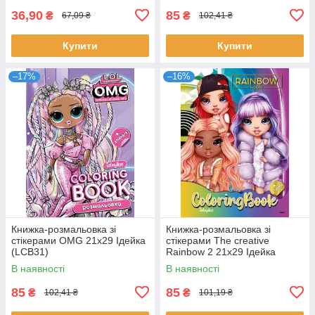
36,90
85
₴
₴
67,09 ₴
102,41 ₴
Купити
Купити
–17%
–16%
Книжка-розмальовка зі
Книжка-розмальовка зі
стікерами OMG 21x29 Ідейка
стікерами The creative
(LCB31)
Rainbow 2 21x29 Ідейка
(LCB30)
В наявності
В наявності
85
85
₴
₴
102,41 ₴
101,19 ₴