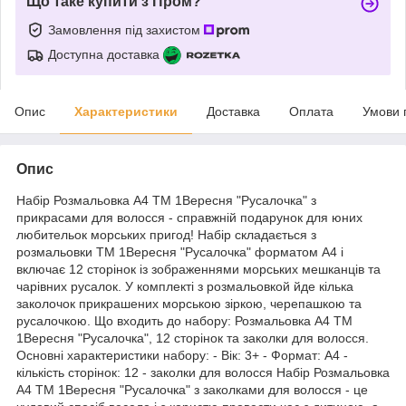
Що таке купити з Пром?
Замовлення під захистом
Доступна доставка
Опис
Характеристики
Доставка
Оплата
Умови 
Опис
Набір Розмальовка А4 ТМ 1Вересня "Русалочка" з
прикрасами для волосся - справжній подарунок для юних
любительок морських пригод! Набір складається з
розмальовки ТМ 1Вересня "Русалочка" форматом А4 і
включає 12 сторінок із зображеннями морських мешканців та
чарівних русалок. У комплекті з розмальовкой йде кілька
заколочок прикрашених морською зіркою, черепашкою та
русалочкою. Що входить до набору: Розмальовка А4 ТМ
1Вересня "Русалочка", 12 сторінок та заколки для волосся.
Основні характеристики набору: - Вік: 3+ - Формат: А4 -
кількість сторінок: 12 - заколки для волосся Набір Розмальовка
А4 ТМ 1Вересня "Русалочка" з заколками для волосся - це