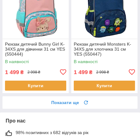
Рюкзак дитячий Bunny Girl K-
Рюкзак дитячий Monsters K-
34XS для дівчинки 31 см YES
34XS для хлопчика 31 см
(550444)
YES (550447)
В наявності
В наявності
1 499
1 499
₴
₴
2 998 ₴
2 998 ₴
Купити
Купити
Показати ще
Про нас
98% позитивних з 682 відгуків за рік