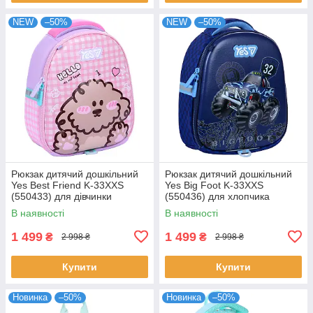
NEW
–50%
NEW
–50%
Рюкзак дитячий дошкільний
Рюкзак дитячий дошкільний
Yes Best Friend K-33XXS
Yes Big Foot K-33XXS
(550433) для дівчинки
(550436) для хлопчика
В наявності
В наявності
1 499
1 499
₴
₴
2 998 ₴
2 998 ₴
Купити
Купити
Новинка
–50%
Новинка
–50%