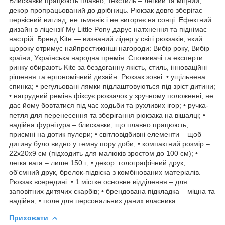
Блискавки працюють плавно, текстиль – легкий та міцний,
декор пропрацьований до дрібниць. Рюкзак довго зберігає
первісний вигляд, не тьмяніє і не вигоряє на сонці. Ефектний
дизайн в ліцензії My Little Pony дарує натхнення та піднімає
настрій. Бренд Kite — визнаний лідер у світі рюкзаків, який
щороку отримує найпрестижніші нагороди: Вибір року, Вибір
країни, Українська народна премія. Споживачі та експерти
ринку обирають Kite за бездоганну якість, стиль, інноваційні
рішення та ергономічний дизайн. Рюкзак зовні: • ущільнена
спинка; • регульовані лямки підлаштовуються під зріст дитини;
• нагрудний ремінь фіксує рюкзачок у зручному положенні, не
дає йому бовтатися під час ходьби та рухливих ігор; • ручка-
петля для перенесення та зберігання рюкзака на вішалці; •
надійна фурнітура – блискавки, що плавно працюють,
приємні на дотик пулери; • світловідбивні елементи – щоб
дитину було видно у темну пору доби; • компактний розмір –
22x20x9 см (підходить для малюків зростом до 100 см); •
легка вага – лише 150 г; • декор: голографічний друк,
об'ємний друк, брелок-підвіска з комбінованих матеріалів.
Рюкзак всередині: • 1 містке основне відділення – для
заповітних дитячих скарбів; • брендована підкладка – міцна та
надійна; • поле для персональних даних власника.
Приховати