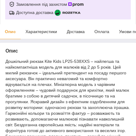
Замовлення під захистом
Доступна доставка
Опис
Характеристики
Доставка
Оплата
Умови п
Опис
Дошкільний рюкзак Kite Kids LP25-538XXS – найлегша та
найкомпактніша модель для малюків від 2 до 5 років. Цей
милий рюкзачок – ідеальний претендент на посаду першого
аксесуара. Він практично невагомий та комфортно
відчувається на плечах. Мініатюрна модель з чарівним
оформленням – чудовий подарунок для крихітки, який малюк
братиме з собою в дитячий садочок, в пісочницю та на
прогулянки. Яскравий дизайн з ефектним оздобленням для
розвитку моторики: одночасно рюкзак та захоплююча іграшка.
Гармонійні кольори та розмаїття фактур – розважають та
розвивають, допомагаючи малюкові пізнавати навколишній
світ. Бездоганна європейська якість: надійні матеріали та
фурнітура готові до активного використання та веселих ігор.