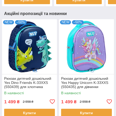
Акційні пропозиції та новинки
NEW
–50%
NEW
–50%
Рюкзак дитячий дошкільний
Рюкзак дитячий дошкільний
Yes Dino Friends K-33XXS
Yes Happy Unicorn K-33XXS
(550439) для хлопчика
(550435) для дівчинки
В наявності
В наявності
1 499
1 499
₴
₴
2 998 ₴
2 998 ₴
Купити
Купити