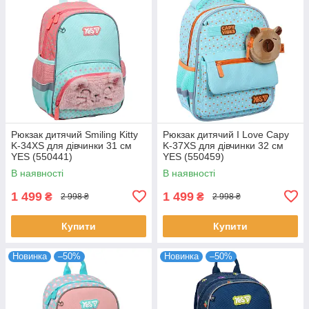
Рюкзак дитячий Smiling Kitty
Рюкзак дитячий I Love Capy
K-34XS для дівчинки 31 см
K-37XS для дівчинки 32 см
YES (550441)
YES (550459)
В наявності
В наявності
1 499
1 499
₴
₴
2 998 ₴
2 998 ₴
Купити
Купити
Новинка
–50%
Новинка
–50%