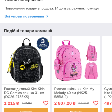
Повернення товару впродовж 14 днів за рахунок покупця
Всі умови повернення
Подібні товари компанії
Рюкзак дитячий Kite Kids
Рюкзак шкільний Kite My
Сумк
DC Comics спинка 31 см
Melody 40 см (HK25-
Kite
(DC26-2735XS)
585M-2)
(LP2
1 215
2 807,20
497
₴
₴
1 350 ₴
3 190 ₴
Купити
Купити