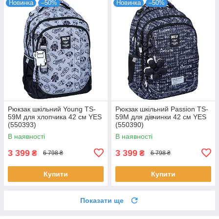
Новинка
–50%
Новинка
–50%
Рюкзак шкільний Young TS-
Рюкзак шкільний Passion TS-
59M для хлопчика 42 см YES
59M для дівчинки 42 см YES
(550393)
(550390)
В наявності
В наявності
3 399
3 399
₴
₴
6 798 ₴
6 798 ₴
Купити
Купити
Показати ще