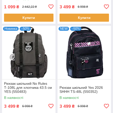
1 099
3 499
₴
₴
2 442,22 ₴
6 998 ₴
Купити
Купити
Новинка
–50%
NEW
–50%
Рюкзак шкільний No Rules
Т-108L для хлопчика 43.5 см
Рюкзак шкільний Yes 2026
YES (550483)
SHHH TS-48L (550352)
В наявності
В наявності
3 499
3 499
₴
₴
6 998 ₴
6 998 ₴