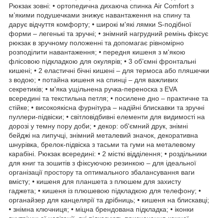
Рюкзак зовні: • ортопедична дихаюча спинка Air Comfort з
м’якими подушечками знижує навантаження на спину та
дарує відчуття комфорту; • широкі м'які лямки S-подібної
форми – легенькі та зручні; • знімний нагрудний ремінь фіксує
рюкзак в зручному положенні та допомагає рівномірно
розподілити навантаження; • передня кишеня з м'якою
флісовою підкладкою для окулярів; • 3 об’ємні фронтальні
кишені; • 2 еластичні бічні кишені – для термоса або пляшечки
з водою; • потайна кишеня на спинці – для важливих
секретиків; • м'яка ущільнена ручка-переноска з EVA
всередині та текстильна петля; • посилене дно – практичне та
стійке; • високоякісна фурнітура – надійні блискавки та зручні
пуллери-підвіски; • світловідбивні елементи для видимості на
дорозі у темну пору доби; • декор: об'ємний друк, знімні
бейджі на липучці, знімний металевий значок, декоративна
шнурівка, брелок-підвіска з тасьми та гуми на металевому
карабіні. Рюкзак всередині: • 2 місткі відділення; • роздільники
для книг та зошитів з фіксуючою резинкою – для ідеальної
організації простору та оптимального збалансування ваги
вмісту; • кишеня для планшета з плюшем для захисту
гаджета; • кишеня із плюшевою підкладкою для телефону; •
органайзер для канцелярії та дрібниць; • кишеня на блискавці;
• знімна ключниця; • міцна брендована підкладка; • іконки