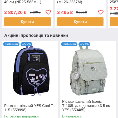
40 см (NR25-585M-1)
(ML26-2587M)
258
3 2
2 807,20
3 465
₴
₴
3 190 ₴
3 850 ₴
3 722
Купити
Купити
Акційні пропозиції та новинки
Новинка
–55%
Новинка
–50%
Рюкзак шкільний Iconic
Рюкзак шкільний YES Cool T-
Т-108L для дівчинки 43.5 см
115 (559998)
YES (550485)
Готово до відправки
В наявності