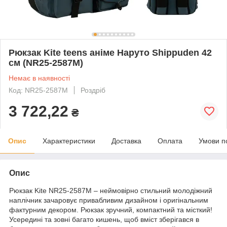
Рюкзак Kite teens аніме Наруто Shippuden 42
см (NR25-2587M)
Немає в наявності
Код: NR25-2587M
Роздріб
3 722,22
₴
Опис
Характеристики
Доставка
Оплата
Умови п
Опис
Рюкзак Kite NR25-2587M – неймовірно стильний молодіжний
наплічник зачаровує привабливим дизайном і оригінальним
фактурним декором. Рюкзак зручний, компактний та місткий!
Усередині та зовні багато кишень, щоб вміст зберігався в