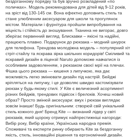
бездоганному порядку та був зручно розкладений «по
поличках». Модель рекомендована для дітей від 9-12 років,
на зріст від 130-145 см. Вона ефектно доповнить стиль та
стане улюбленим аксесуаром для школи та прогулянок
містом. Матеріали і фурнітура пройшли випробування на
міцність і стійкість до зношування. Тканина не вигорає, довго
зберігає первинний вигляд. Блискавки – якісні та надійні,
працюють плавно. Подарунок до рюкзака – модний шнурок
для телефона. Трендова молодіжна модель – популярний хіт
стріт-стайлу та яскрава зірка шкільних коридорів! Сміливий та
яскравий дизайн в ліцензії Naruto допоможе навчатися із
особливим задоволенням, з рюкзаком своєї мрії на плечах.
Фішка цього рюкзака — кишеня з липучкою, яка дає
можливість легко змінювати дизайн під настрій. Бейджі
кріпляться на липучку, і це дозволяє швидко кастомізувати
рюкзак у будь-якому стилі. У Kite є величезний асортимент
різних бейджів, трендових підвісок і брелоків. Хочеш новий
образ? Просто змінюй аксесуари: вжух і рюкзак виглядає
зовсім інакше! Будь оригінальним: створюй свій унікальний
стиль кожного дня! Бренд Kite — визнаний лідер у світі
рюкзаків, який щороку отримує найпрестижніші нагороди:
Вибір року, Вибір країни, Українська народна премія.
Споживачі та експерти ринку обирають Kite за бездоганну
якість, стиль, інноваційні рішення та ергономічний дизайн.