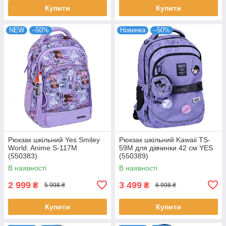
Купити
Купити
NEW
–50%
Новинка
–50%
Рюкзак шкільний Yes Smiley
Рюкзак шкільний Kawaii TS-
World. Anime S-117M
59M для дівчинки 42 см YES
(550383)
(550389)
В наявності
В наявності
2 999
3 499
₴
₴
5 998 ₴
6 998 ₴
Купити
Купити