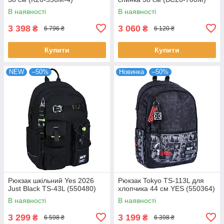
В наявності
В наявності
3 398
3 060
₴
₴
6 796 ₴
6 120 ₴
Купити
Купити
NEW
–50%
Новинка
–50%
Рюкзак шкільний Yes 2026
Pюкзак Tokyo TS-113L для
Just Black TS-43L (550480)
хлопчика 44 см YES (550364)
В наявності
В наявності
3 299
3 199
₴
₴
6 598 ₴
6 398 ₴