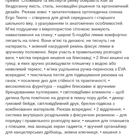
премія. Споживачі та експерти ринку обирають Kite за
бездоганну якість, стиль, інноваційні рішення та ергономічний
дизайн. Рюкзак зовні: • запатентована ортопедична спинка
Ergo Teens – створена для дітей середнього і старшого
шкільного віку, з урахуванням їх анатомічних особливостей.
М'які подушечки з мікропористою сіточкою знижують
навантаження на спину; • широкі S-подібні лямки комфортно
лягають на плечі. Вони м'які та дихаючі, не тиснуть і не
натирають; • знімний нагрудний ремінь фіксує лямки в
зручному положенні, бере участь в правильному розподілі
ваги; • містка передня кишеня на блискавці; • 2 бічні кишені на
гумці, в яких зручно розміщувати пляшечку з водою або
невеликий термос; • м'яка ущільнена ручка-переноска з EVA
всередині; • текстильна петля для підвішування рюкзака на
гачок; • посилене дно для стійкості та практичності; •
високоякісна фурнітура – надійні блискавки зі зручними
брендованими пуллерами; • світловідбивні елементи – щоб
дитина була помітною на дорозі в темну пору доби; • декор:
гумовий бейдж, світловідбивний друк, брелок-підвіска з
комбінованих матеріалів. Рюкзак всередині: • 2 відділення; •
система внутрішніх роздільників з фіксуючою резинкою – для
порядку і правильного розподілу ваги; • кишеня для планшета
з плюшем, яка захищає екран гаджета; • зручний органайзер
для канцелярських дрібниць, знімна ключниця; • кишеня з