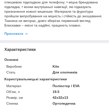
плюшевою підкладкою для телефону; • міцна брендована
підкладка; • іконки внутрішньої навігації, які підказують
призначення кожної кишеньки. Матеріали та фурнітура
пройшли випробування на міцність і стійкість до зношування.
Тканина не вигорає, довго зберігає первинний вигляд.
Блискавки – якісні та надійні, працюють плавно.
Приховати
Характеристики
Основні
Виробник
Kite
Стать
Для хлопчиків
Користувальницькі характеристики
Матеріал
Поліестер / EVA
Об'єм, л
19.5
Розмір, см
42x32x13
Спинка
Ортопедична