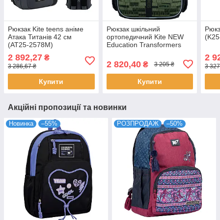
Рюкзак Kite teens аніме
Рюкзак шкільний
Рюкз
Атака Титанів 42 см
ортопедичний Kite NEW
(K25
(AT25-2578M)
Education Transformers
35x26x13 (TF24-555S)
2 892,27
2 9
₴
2 820,40
₴
3 205 ₴
3 286,67 ₴
3 327
Купити
Купити
Акційні пропозиції та новинки
Новинка
–55%
РОЗПРОДАЖ
–50%