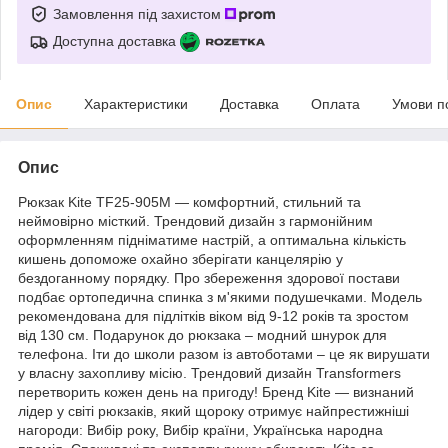
Замовлення під захистом
Доступна доставка
Опис
Характеристики
Доставка
Оплата
Умови п
Опис
Рюкзак Kite TF25-905M — комфортний, стильний та
неймовірно місткий. Трендовий дизайн з гармонійним
оформленням підніматиме настрій, а оптимальна кількість
кишень допоможе охайно зберігати канцелярію у
бездоганному порядку. Про збереження здорової постави
подбає ортопедична спинка з м'якими подушечками. Модель
рекомендована для підлітків віком від 9-12 років та зростом
від 130 см. Подарунок до рюкзака – модний шнурок для
телефона. Іти до школи разом із автоботами – це як вирушати
у власну захопливу місію. Трендовий дизайн Transformers
перетворить кожен день на пригоду! Бренд Kite — визнаний
лідер у світі рюкзаків, який щороку отримує найпрестижніші
нагороди: Вибір року, Вибір країни, Українська народна