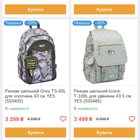
Купити
Купити
Новинка
–50%
Новинка
–50%
Рюкзак шкільний Grey TS-60L
Рюкзак шкільний Iconic
для хлопчика 43 см YES
Т-108L для дівчинки 43.5 см
(550405)
YES (550485)
В наявності
В наявності
3 299
3 499
₴
₴
6 598 ₴
6 998 ₴
Купити
Купити