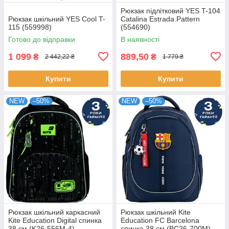
Рюкзак підлітковий YES T-104
Рюкзак шкільний YES Cool T-
Catalina Estrada.Pattern
115 (559998)
(554690)
Готово до відправки
В наявності
1 099
889,50
₴
₴
2 442,22 ₴
1 779 ₴
Купити
Купити
NEW
–50%
NEW
–50%
Рюкзак шкільний каркасний
Рюкзак шкільний Kite
Kite Education Digital спинка
Education FC Barcelona
38 см (K26-556M-4)
спинка 38 см (BC26-700M)