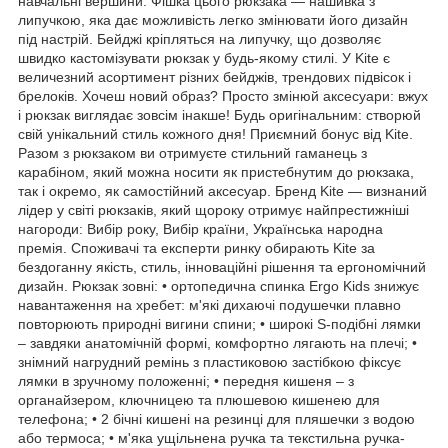
навчальні вершини. Фішка цього рюкзака — нашивка з
липучкою, яка дає можливість легко змінювати його дизайн
під настрій. Бейджі кріпляться на липучку, що дозволяє
швидко кастомізувати рюкзак у будь-якому стилі. У Kite є
величезний асортимент різних бейджів, трендових підвісок і
брелоків. Хочеш новий образ? Просто змінюй аксесуари: вжух
і рюкзак виглядає зовсім інакше! Будь оригінальним: створюй
свій унікальний стиль кожного дня! Приємний бонус від Kite.
Разом з рюкзаком ви отримуєте стильний гаманець з
карабіном, який можна носити як пристебнутим до рюкзака,
так і окремо, як самостійний аксесуар. Бренд Kite — визнаний
лідер у світі рюкзаків, який щороку отримує найпрестижніші
нагороди: Вибір року, Вибір країни, Українська народна
премія. Споживачі та експерти ринку обирають Kite за
бездоганну якість, стиль, інноваційні рішення та ергономічний
дизайн. Рюкзак зовні: • ортопедична спинка Ergo Kids знижує
навантаження на хребет: м'які дихаючі подушечки плавно
повторюють природні вигини спини; • широкі S-подібні лямки
– завдяки анатомічній формі, комфортно лягають на плечі; •
знімний нагрудний ремінь з пластиковою застібкою фіксує
лямки в зручному положенні; • передня кишеня – з
органайзером, ключницею та плюшевою кишенею для
телефона; • 2 бічні кишені на резинці для пляшечки з водою
або термоса; • м'яка ущільнена ручка та текстильна ручка-