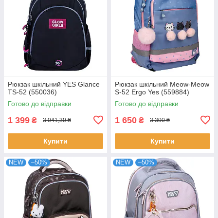
Рюкзак шкільний YES Glance
Рюкзак шкільний Meow-Meow
TS-52 (550036)
S-52 Ergo Yes (559884)
Готово до відправки
Готово до відправки
1 399
1 650
₴
₴
3 041,30 ₴
3 300 ₴
Купити
Купити
NEW
–50%
NEW
–50%