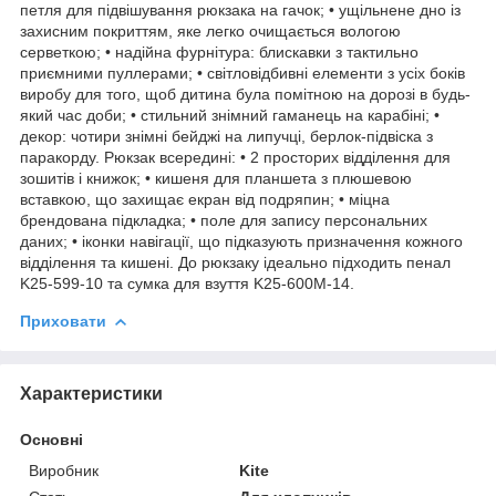
петля для підвішування рюкзака на гачок; • ущільнене дно із
захисним покриттям, яке легко очищається вологою
серветкою; • надійна фурнітура: блискавки з тактильно
приємними пуллерами; • світловідбивні елементи з усіх боків
виробу для того, щоб дитина була помітною на дорозі в будь-
який час доби; • стильний знімний гаманець на карабіні; •
декор: чотири знімні бейджі на липучці, берлок-підвіска з
паракорду. Рюкзак всередині: • 2 просторих відділення для
зошитів і книжок; • кишеня для планшета з плюшевою
вставкою, що захищає екран від подряпин; • міцна
брендована підкладка; • поле для запису персональних
даних; • іконки навігації, що підказують призначення кожного
відділення та кишені. До рюкзаку ідеально підходить пенал
K25-599-10 та сумка для взуття K25-600M-14.
Приховати
Характеристики
Основні
Виробник
Kite