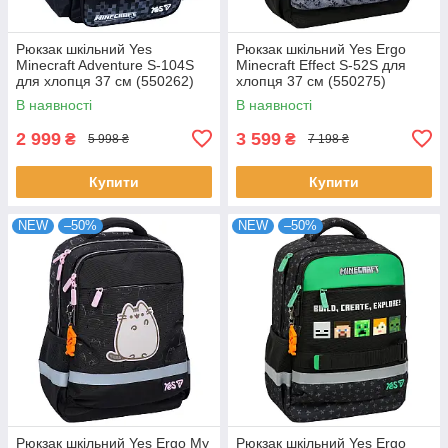
Рюкзак шкільний Yes
Рюкзак шкільний Yes Ergo
Minecraft Adventure S-104S
Minecraft Effect S-52S для
для хлопця 37 см (550262)
хлопця 37 см (550275)
В наявності
В наявності
2 999
3 599
₴
₴
5 998 ₴
7 198 ₴
Купити
Купити
NEW
–50%
NEW
–50%
Рюкзак шкільний Yes Ergo My
Рюкзак шкільний Yes Ergo