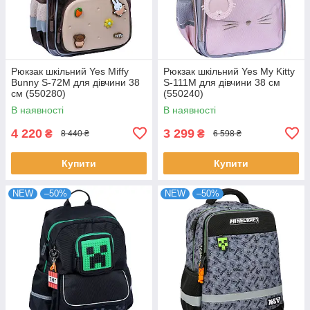
Рюкзак шкільний Yes Miffy
Рюкзак шкільний Yes My Kitty
Bunny S-72M для дівчини 38
S-111M для дівчини 38 см
см (550280)
(550240)
В наявності
В наявності
4 220
3 299
₴
₴
8 440 ₴
6 598 ₴
Купити
Купити
NEW
–50%
NEW
–50%