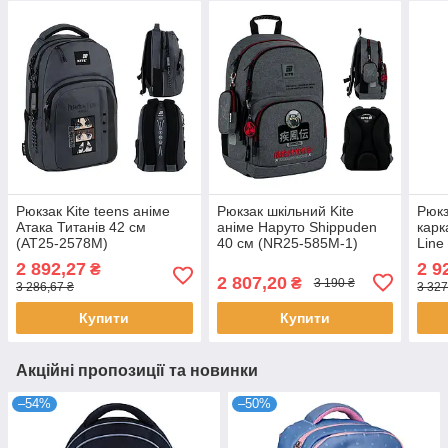
Рюкзак Kite teens аніме
Рюкзак шкільний Kite
Рюкз
Атака Титанів 42 см
аніме Наруто Shippuden
карк
(AT25-2578M)
40 см (NR25-585M-1)
Line
6)
2 892,27
2 9
₴
2 807,20
₴
3 190 ₴
3 286,67 ₴
3 327
Купити
Купити
Акційні пропозиції та новинки
–54%
–50%