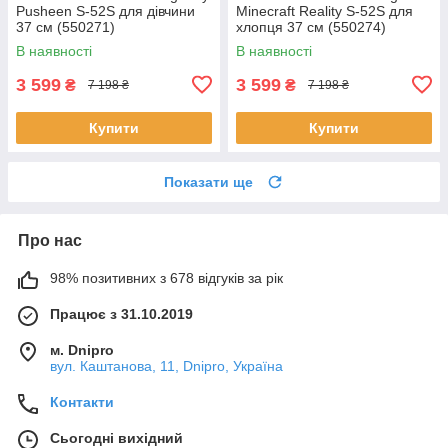
Pusheen S-52S для дівчини
Minecraft Reality S-52S для
37 см (550271)
хлопця 37 см (550274)
В наявності
В наявності
3 599
3 599
₴
₴
7 198 ₴
7 198 ₴
Купити
Купити
Показати ще
Про нас
98% позитивних з 678 відгуків за рік
Працює з 31.10.2019
м. Dnipro
вул. Каштанова, 11, Dnipro, Україна
Контакти
Сьогодні вихідний