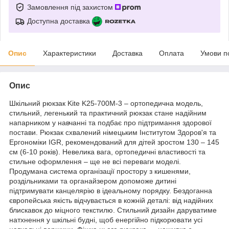
Замовлення під захистом
Доступна доставка
Опис
Характеристики
Доставка
Оплата
Умови п
Опис
Шкільний рюкзак Kite K25-700M-3 – ортопедична модель,
стильний, легенький та практичний рюкзак стане надійним
напарником у навчанні та подбає про підтримання здорової
постави. Рюкзак схвалений німецьким Інститутом Здоров'я та
Ергономіки IGR, рекомендований для дітей зростом 130 – 145
см (6-10 років). Невелика вага, ортопедичні властивості та
стильне оформлення – ще не всі переваги моделі.
Продумана система організації простору з кишенями,
роздільниками та органайзером допоможе дитині
підтримувати канцелярію в ідеальному порядку. Бездоганна
європейська якість відчувається в кожній деталі: від надійних
блискавок до міцного текстилю. Стильний дизайн даруватиме
натхнення у шкільні будні, щоб енергійно підкорювати усі